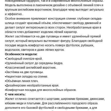
повседневный гардероб, так и в современные многослойные образы.
Модель выполнена в лаконичном дизайне с объёмной линией плеч и
крупным английским воротником, благодаря чему выглядит актуально
и эффектно.
Особое внимание привлекает конструкция спинки: глубокая складка-
шлица создаёт красивый объём, обеспечивает свободу движений и
делает силуэт интересным со всех сторон. Необработанные края в
области плеч добавляют изделию лёгкий характер.
Жилет застёгивается на две пуговицы и имеет удлинённый прямой
силуэт, который визуально вытягивает фигуру. Благодаря свободной
посадке модель комфортно носить поверх футболок, рубашек,
водолазок, свитеров и даже лёгких курток.
Особенности модели:
•Свободный oversize-крой.
•Удлинённый силуэт до середины бедра.
•Классический английский воротник.
•Застёжка на две пуговицы.
•Акцентная складка на спинке.
•Объёмная линия плеч.
•Дизайнерские необработанные края.
•Комфортная посадка для многослойных образов.
С чем носить:
Жилет отлично сочетается с шортами, широкими брюками, джинсами,
юбками миди и платьями. Для расслабленного городского образа
дополните его базовой футболкой и свободными брюками, а для