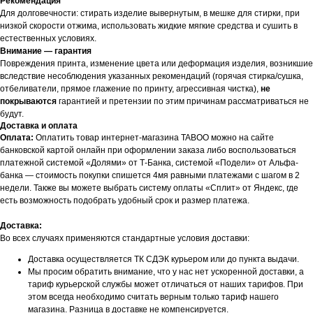
Рекомендация
Для долговечности: стирать изделие вывернутым, в мешке для стирки, при
низкой скорости отжима, использовать жидкие мягкие средства и сушить в
естественных условиях.
Внимание — гарантия
Повреждения принта, изменение цвета или деформация изделия, возникшие
вследствие несоблюдения указанных рекомендаций (горячая стирка/сушка,
отбеливатели, прямое глажение по принту, агрессивная чистка),
не
покрываются
гарантией и претензии по этим причинам рассматриваться не
будут.
Доставка и оплата
Оплата:
Оплатить товар интернет-магазина TABOO можно на сайте
банковской картой онлайн при оформлении заказа либо воспользоваться
платежной системой «Долями» от Т-Банка, системой «Подели» от Альфа-
банка — стоимость покупки спишется 4мя равными платежами с шагом в 2
недели. Также вы можете выбрать систему оплаты «Сплит» от Яндекс, где
есть возможность подобрать удобный срок и размер платежа.
Доставка:
Во всех случаях применяются стандартные условия доставки:
Доставка осуществляется ТК СДЭК курьером или до пункта выдачи.
Мы просим обратить внимание, что у нас нет ускоренной доставки, а
тариф курьерской службы может отличаться от наших тарифов. При
этом всегда необходимо считать верным только тариф нашего
БУДЬТЕ В КУРСЕ НАШИХ
магазина. Разница в доставке не компенсируется.