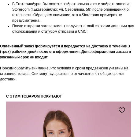
НОВИНОК И АКЦИЙ
В Екатеринбурге Вы можете выбрать самовывоз и забрать заказ из
Storeroom (г.Екатеринбург, ул. Свердлова, 58) после оповещения о
Подпишитесь на нашу рассылку и
готовности. Обращаем внимание, что в Storeroom примерка не
получайте уведомления о наших скидках
предусмотрена.
и новых поступлениях
После отправки заказа клиент получает e-mail со всеми данными для
отслеживания и статусом отправки и СМС.
Оплаченный заказ формируется и передается на доставку в течение 3
Я даю согласие на обработку
(трех) рабочих дней после его оформления. День оформления заказа в
персональных данных в
указанный срок не входит.
соответствии
с политикой
конфиденциальности
Просим обратить внимание, что условия и сроки предзаказов указаны на
Я даю согласие на получение email-
странице товара. Они могут существенно отличаются от общих сроков
рассылки
доставки.
Подписаться
С ЭТИМ ТОВАРОМ ПОКУПАЮТ
КАТАЛОГ
ПОЛЕЗНАЯ
ИНФОРМАЦИЯ