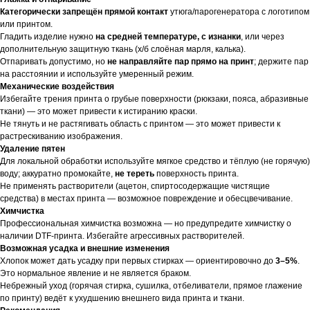
Категорически запрещён прямой контакт
утюга/парогенератора с логотипом
или принтом.
Гладить изделие нужно
на средней температуре, с изнанки
, или через
дополнительную защитную ткань (х/б слоёная марля, калька).
Отпаривать допустимо, но
не направляйте пар прямо на принт
; держите пар
на расстоянии и используйте умеренный режим.
Механические воздействия
Избегайте трения принта о грубые поверхности (рюкзаки, пояса, абразивные
ткани) — это может привести к истиранию краски.
Не тянуть и не растягивать область с принтом — это может привести к
растрескиванию изображения.
Удаление пятен
Для локальной обработки используйте мягкое средство и тёплую (не горячую)
воду; аккуратно промокайте,
не тереть
поверхность принта.
Не применять растворители (ацетон, спиртосодержащие чистящие
средства) в местах принта — возможное повреждение и обесцвечивание.
Химчистка
Профессиональная химчистка возможна — но предупредите химчистку о
наличии DTF-принта. Избегайте агрессивных растворителей.
Возможная усадка и внешние изменения
Хлопок может дать усадку при первых стирках — ориентировочно до
3–5%
.
Это нормальное явление и не является браком.
Небрежный уход (горячая стирка, сушилка, отбеливатели, прямое глажение
по принту) ведёт к ухудшению внешнего вида принта и ткани.