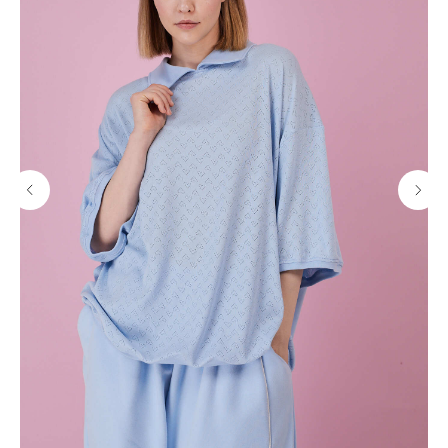
Все товары
О бренде
TABOO БАЗА
Блог
TABOO КАПСУЛА
Вакансии
TABOO ФОРМ
Бонусная система
Оверсайз для женщин
Сервис и помощь
Оверсайз для мужчин
Доставка и оплата
Оверсайз для детей
Возврат
Рубашки
Уход за изделиями
Костюмы
Подарочные карты
Образы со скидкой
Оплата долями
Штаны и брюки
Шоурумы
Джинсы
Контакты
Футболки
Лонгсливы
Ф
утболки с принтами
Футболки без принта
Бомберы и куртки
Свитеры
Платья и юбки
Платья
Шорты
Пиджаки
Жилеты
Одежда с гусями