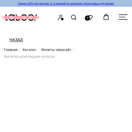
Скидка 10% при покупке от 4 позиций из категории «‎Лонгсливы и футболки»
0
НАЗАД
Главная
/
Каталог
/
Жилеты оверсайз
/
Жилетка шоколадная полоска