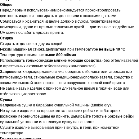
Общее
Перед первым использованием рекомендуется проконтролировать
цветность изделия: постирать отдельно или с похожими цветами.
Собираться и храниться изделие должно в сухом, проветриваемом
помещении, вдали от прямых солнечных лучей — длительное воздействие
UV может ослабить яркость принта.
Стирка
Стирать отдельно от других вещей.
Режим: машинная стирка деликатная при температуре
не выше 40 °C
.
Температура отжима:
не выше 800 об/мин
.
Использовать
только жидкие мягкие моющие средства
(без отбеливателей
и агрессивных активных отбеливающих компонентов).
Запрещено
: хлорсодержащие и кислородные отбеливатели, агрессивные
пятновыводители, стиральные кондиционеры/ополаскиватели, средство с
энзимами высокой активности — они разрушают клеевой слой принта.
Не замачивать изделие с принтом длительное время в горячей воде или
отбеливающих растворах.
Сушка
Запрещена
сушка в барабане сушильной машины (tumble dry).
Не сушите изделие на горячих металлических рейках или батареях —
возможен перегиб/трещины на принте. Выбирайте толстые боковые рейки
сушильной установки или плоскую сушку на вешалке.
Сушите изделие выворачивая принт внутрь, в тени, при комнатной
температуре.
Глажка и отпаривание