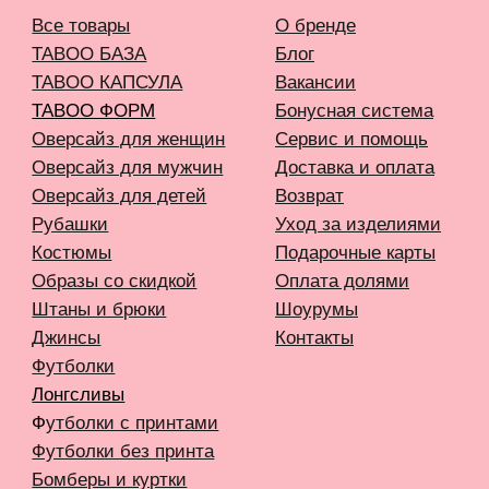
Шорты
Пиджаки
Жилеты
Одежда с гусями
Одежда с принтом ковра
Аксессуары
Капсулы и коллекции
Вход в личный кабинет
Новинки
Бестселлеры
TELEGRAM
INFONOTABOOURALS@GMAIL.COM
Политика конфиденциальности
Публичная оферта