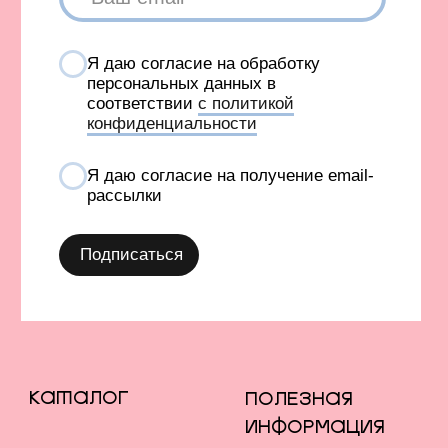
на сайте.
КАТАЛОГ
ПОЛЕЗНАЯ
ИНФОРМАЦИЯ
Все товары
О бренде
TABOO БАЗА
Блог
TABOO КАПСУЛА
Вакансии
TABOO ФОРМ
Бонусная система
Оверсайз для женщин
Сервис и помощь
Оверсайз для мужчин
Доставка и оплата
Оверсайз для детей
Возврат
Рубашки
Уход за изделиями
Костюмы
Подарочные карты
Образы со скидкой
Оплата долями
Штаны и брюки
Шоурумы
Джинсы
Контакты
Футболки
Лонгсливы
Ф
утболки с принтами
Футболки без принта
Бомберы и куртки
Свитеры
Платья и юбки
Платья