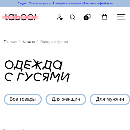
Скидка 10% при покупке от 4 позиций из категории «‎Лонгсливы и футболки»
0
Главная
/
Каталог
/
Одежда с гусями
ОДЕЖДА
С ГУСЯМИ
Все товары
Для женщин
Для мужчин
Для детей
Х