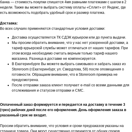
банка — стоимость покупки спишется 4мя равными платежами с шагом в 2
недели. Также вы можете выбрать систему оплаты «Сплит» от Яндекс, где
есть возможность подобрать удобный срок и размер платежа.
Доставка:
Во всех случаях применяются стандартные условия доставки:
Доставка осуществляется ТК СДЭК курьером или до пункта выдачи.
Мы просим обратить внимание, что у нас нет ускоренной доставки, а
тариф курьерской службы может отличаться от наших тарифов. При
этом всегда необходимо считать верным только тариф нашего
магазина. Разница в доставке не компенсируется.
В Екатеринбурге Вы можете выбрать самовывоз и забрать заказ из
Storeroom (г.Екатеринбург, ул. Свердлова, 58) после оповещения о
готовности. Обращаем внимание, что в Storeroom примерка не
предусмотрена.
После отправки заказа клиент получает e-mail со всеми данными для
отслеживания и статусом отправки и СМС.
Оплаченный заказ формируется и передается на доставку в течение 3
(трех) рабочих дней после его оформления. День оформления заказа в
указанный срок не входит.
БУДЬТЕ В КУРСЕ НАШИХ
НОВИНОК И АКЦИЙ
Просим обратить внимание, что условия и сроки предзаказов указаны на
странице товара. Они могут существенно отличаются от общих сроков
Подпишитесь на нашу рассылку и