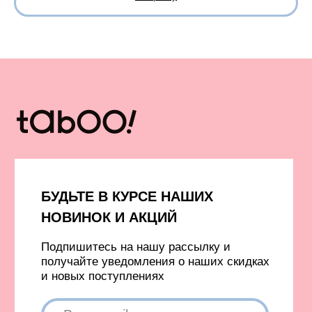
Вход в личный кабинет
Новинки
Бестселлеры
TELEGRAM
INFONOTABOOURALS@GMAIL.COM
Политика конфиденциальности
Публичная оферта
©️ 2021-2026 Все права защищены
ИП Окулов Константин Викторович
ИНН 667302875704
КОМПАНИЯ META, КОТОРОЙ ПРИНАДЛЕЖАТ FACEBOOK