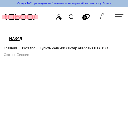
Скидка 10% при покупке от 4 позиций из категории «‎Лонгсливы и футболки»
0
НАЗАД
Главная
/
Каталог
/
Купить женский свитер оверсайз в TABOO
/
Свитер Сияние