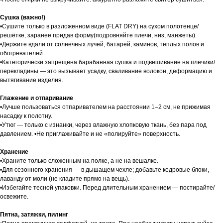
Сушка (важно!)
•Сушите только в разложенном виде (FLAT DRY) на сухом полотенце/
решётке, заранее придав форму(подровняйте плечи, низ, манжеты).
•Держите вдали от солнечных лучей, батарей, каминов, тёплых полов и
обогревателей.
•Категорически запрещена барабанная сушка и подвешивание на плечики/
перекладины — это вызывает усадку, сваливание волокон, деформацию и
вытягивание изделия.
Глажение и отпаривание
•Лучше пользоваться отпаривателем на расстоянии 1–2 см, не прижимая
насадку к полотну.
•Утюг — только с изнанки, через влажную хлопковую ткань, без пара под
давлением. •Не приглаживайте и не «полируйте» поверхность.
Хранение
•Храните только сложенным на полке, а не на вешалке.
•Для сезонного хранения — в дышащем чехле; добавьте кедровые блоки,
лаванду от моли (не кладите прямо на вещь).
•Избегайте тесной упаковки. Перед длительным хранением — постирайте/
освежите.
Пятна, затяжки, пилинг