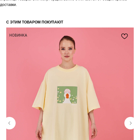
получайте уведомления о наших скидках
доставки.
и новых поступлениях
С ЭТИМ ТОВАРОМ ПОКУПАЮТ
НОВИНКА
Я даю согласие на обработку
персональных данных в
соответствии
с политикой
конфиденциальности
Я даю согласие на получение email-
рассылки
Подписаться
КАТАЛОГ
ПОЛЕЗНАЯ
ИНФОРМАЦИЯ
Все товары
О бренде
TABOO БАЗА
Блог
TABOO КАПСУЛА
Вакансии