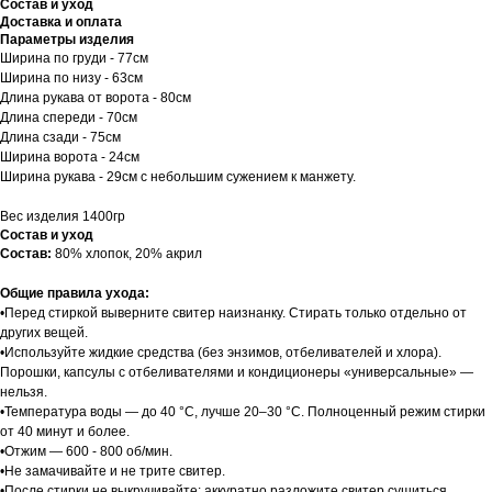
Состав и уход
Доставка и оплата
Параметры изделия
Ширина по груди - 77см
Ширина по низу - 63см
Длина рукава от ворота - 80см
Длина спереди - 70см
Длина сзади - 75см
Ширина ворота - 24см
Ширина рукава - 29см с небольшим сужением к манжету.
Вес изделия 1400гр
Состав и уход
Состав:
80% хлопок, 20% акрил
Общие правила ухода:
•Перед стиркой выверните свитер наизнанку. Стирать только отдельно от
других вещей.
•Используйте жидкие средства (без энзимов, отбеливателей и хлора).
Порошки, капсулы с отбеливателями и кондиционеры «универсальные» —
нельзя.
•Температура воды — до 40 °C, лучше 20–30 °C. Полноценный режим стирки
от 40 минут и более.
•Отжим — 600 - 800 об/мин.
•Не замачивайте и не трите свитер.
•После стирки не выкручивайте: аккуратно разложите свитер сушиться.