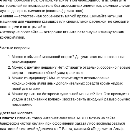
•Пятна промокните салфеткой, не трите. При необходимости используйте
натуральный пятновыводитель без агрессивных элементов; сложные случаи
лучше доверить химчистке (влажная/деликатная).
•Пилинг — естественная особенность мягкой пряжи. Снимайте катышки
машинкой для удаления катышков или специальной расческой, не срезайте
ножницами и не отрывайте.
•Затяжку не обрезайте — осторожно втяните петельку на изнанку тонким
крючком/иглой.
Частые вопросы
Можно в обычной машинной стирке? Да, учитывая вышесказанные
рекомендации.
Можно с другими вещами? Нет. Стирайте отдельно, особенно первые
стирки — возможен лёгкий уход красителя.
Можно кондиционер? Мы не рекомендуем использование
кондиционера и/или иных дополнительных средств кроме жидких
гелей для стирки.
Можно сушить на батарее/в сушильной машине? Нет. Это приводит к
усадке и сваливанию волокон; восстановить исходный размер обычно
невозможно.
Доставка и оплата
Оплата:
Оплатить товар интернет-магазина TABOO можно на сайте
банковской картой онлайн при оформлении заказа либо воспользоваться
платежной системой «Долями» от Т-Банка, системой «Подели» от Альфа-