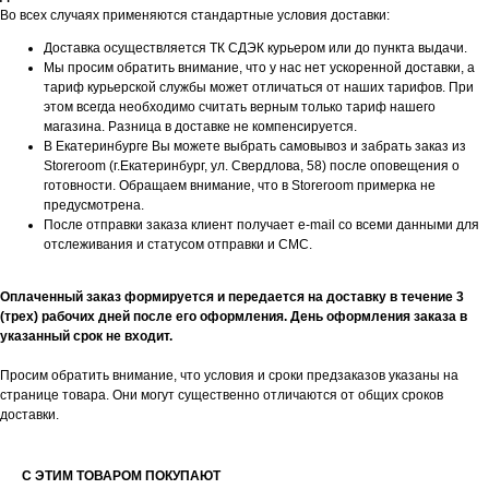
Во всех случаях применяются стандартные условия доставки:
Доставка осуществляется ТК СДЭК курьером или до пункта выдачи.
Мы просим обратить внимание, что у нас нет ускоренной доставки, а
тариф курьерской службы может отличаться от наших тарифов. При
этом всегда необходимо считать верным только тариф нашего
магазина. Разница в доставке не компенсируется.
В Екатеринбурге Вы можете выбрать самовывоз и забрать заказ из
Storeroom (г.Екатеринбург, ул. Свердлова, 58) после оповещения о
готовности. Обращаем внимание, что в Storeroom примерка не
предусмотрена.
После отправки заказа клиент получает e-mail со всеми данными для
отслеживания и статусом отправки и СМС.
Оплаченный заказ формируется и передается на доставку в течение 3
(трех) рабочих дней после его оформления. День оформления заказа в
указанный срок не входит.
БУДЬТЕ В КУРСЕ НАШИХ
Просим обратить внимание, что условия и сроки предзаказов указаны на
НОВИНОК И АКЦИЙ
странице товара. Они могут существенно отличаются от общих сроков
доставки.
Подпишитесь на нашу рассылку и
получайте уведомления о наших скидках
и новых поступлениях
С ЭТИМ ТОВАРОМ ПОКУПАЮТ