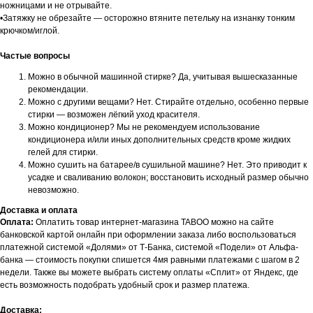
ножницами и не отрывайте.
•Затяжку не обрезайте — осторожно втяните петельку на изнанку тонким
крючком/иглой.
Частые вопросы
Можно в обычной машинной стирке? Да, учитывая вышесказанные
рекомендации.
Можно с другими вещами? Нет. Стирайте отдельно, особенно первые
стирки — возможен лёгкий уход красителя.
Можно кондиционер? Мы не рекомендуем использование
кондиционера и/или иных дополнительных средств кроме жидких
гелей для стирки.
Можно сушить на батарее/в сушильной машине? Нет. Это приводит к
усадке и сваливанию волокон; восстановить исходный размер обычно
невозможно.
Доставка и оплата
Оплата:
Оплатить товар интернет-магазина TABOO можно на сайте
банковской картой онлайн при оформлении заказа либо воспользоваться
платежной системой «Долями» от Т-Банка, системой «Подели» от Альфа-
банка — стоимость покупки спишется 4мя равными платежами с шагом в 2
недели. Также вы можете выбрать систему оплаты «Сплит» от Яндекс, где
есть возможность подобрать удобный срок и размер платежа.
Доставка: