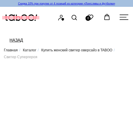
Скидка 10% при покупке от 4 позиций из категории «‎Лонгсливы и футболки»
0
НАЗАД
Главная
/
Каталог
/
Купить женский свитер оверсайз в TABOO
/
Свитер Супергероя