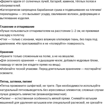
•Держите вдали от солнечных лучей, батарей, каминов, тёплых полов и
обогревателей.
•Категорически запрещена барабанная сушка и подвешивание на плечики/
перекладины — это вызывает усадку, сваливание волокон, деформацию и
вытягивание изделия.
Глажение и отпаривание
•Лучше пользоваться отпаривателем на расстоянии 1–2 см, не прижимая
насадку к полотну.
•Утюг — только с изнанки, через влажную хлопковую ткань, без пара под
давлением. •Не приглаживайте и не «полируйте» поверхность.
Хранение
•Храните только сложенным на полке, а не на вешалке.
•Для сезонного хранения — в дышащем чехле; добавьте кедровые блоки,
лаванду от моли (не кладите прямо на вещь).
•Избегайте тесной упаковки. Перед длительным хранением — постирайте/
освежите.
Пятна, затяжки, пилинг
•Пятна промокните салфеткой, не трите. При необходимости используйте
натуральный пятновыводитель без агрессивных элементов; сложные случаи
лучше доверить химчистке (влажная/деликатная).
•Пилинг — естественная особенность мягкой пряжи. Снимайте катышки
машинкой для удаления катышков или специальной расческой, не срезайте