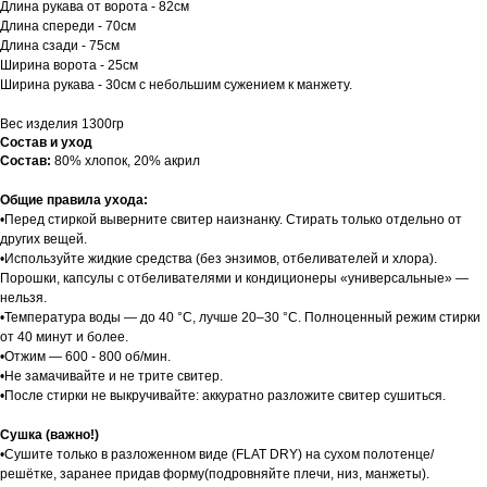
Длина рукава от ворота - 82см
Длина спереди - 70см
Длина сзади - 75см
Ширина ворота - 25см
Ширина рукава - 30см с небольшим сужением к манжету.
Вес изделия 1300гр
Состав и уход
Состав:
80% хлопок, 20% акрил
Общие правила ухода:
•Перед стиркой выверните свитер наизнанку. Стирать только отдельно от
других вещей.
•Используйте жидкие средства (без энзимов, отбеливателей и хлора).
Порошки, капсулы с отбеливателями и кондиционеры «универсальные» —
нельзя.
•Температура воды — до 40 °C, лучше 20–30 °C. Полноценный режим стирки
от 40 минут и более.
•Отжим — 600 - 800 об/мин.
•Не замачивайте и не трите свитер.
•После стирки не выкручивайте: аккуратно разложите свитер сушиться.
Сушка (важно!)
•Сушите только в разложенном виде (FLAT DRY) на сухом полотенце/
решётке, заранее придав форму(подровняйте плечи, низ, манжеты).