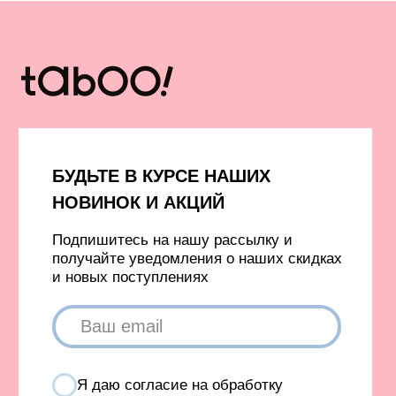
Вход в личный кабинет
Новинки
Бестселлеры
TELEGRAM
INFONOTABOOURALS@GMAIL.COM
Политика конфиденциальности
Публичная оферта
©️ 2021-2026 Все права защищены
ИП Окулов Константин Викторович
ИНН 667302875704
КОМПАНИЯ META, КОТОРОЙ ПРИНАДЛЕЖАТ FACEBOOK
И INSTAGRAM, ПРИЗНАНА ЭКСТРЕМИСТСКОЙ И
ЗАПРЕЩЕНА В РОССИИ