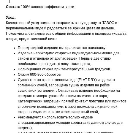
Состав:
100% хлопок с эффектом варки
Уход:
Качественный уход помогает сохранить вашу одежду от TABOO в
первоначальном виде и радоваться ее яркими цветами дольше.
Пожалуйста, ознакомьтесь с общей информацией о правилах ухода за
вещью, представленной ниже
Перед стиркой изделие выворачивается наизнанку;
Изделие необходимо стирать в индивидуальном мешке для
стирки и отдельно от других вещей. Первые две стирки
необходимо проводить с ловушками цвета;
Полноценная стирка при температуре 30-40 градусов
Отжим 600-800 оборотов
Сушка только в разложенном виде (FLAT DRY) и вдали от
солнечных лучей, запрещена сушка изделия на рейке
сушильной установки, ; Отпаривать изделие необходимо на
средних температурах с большим количеством пара;
Категорически запрещен прямой контакт логотипа или принтов
с горячими поверхностями, глажка возможна с изнаночной
стороны изделия или же через защитный слой;
Рекомендуется использовать только жидкие
специализированные моющие средства (в данном случае для
шерсти);