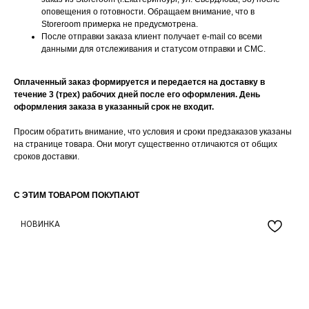
оповещения о готовности. Обращаем внимание, что в
Storeroom примерка не предусмотрена.
После отправки заказа клиент получает e-mail со всеми
данными для отслеживания и статусом отправки и СМС.
Оплаченный заказ формируется и передается на доставку в
течение 3 (трех) рабочих дней после его оформления. День
оформления заказа в указанный срок не входит.
Просим обратить внимание, что условия и сроки предзаказов указаны
на странице товара. Они могут существенно отличаются от общих
БУДЬТЕ В КУРСЕ НАШИХ
сроков доставки.
НОВИНОК И АКЦИЙ
Подпишитесь на нашу рассылку и
С ЭТИМ ТОВАРОМ ПОКУПАЮТ
получайте уведомления о наших скидках
и новых поступлениях
НОВИНКА
С
Я даю согласие на обработку
персональных данных в
соответствии
с политикой
конфиденциальности