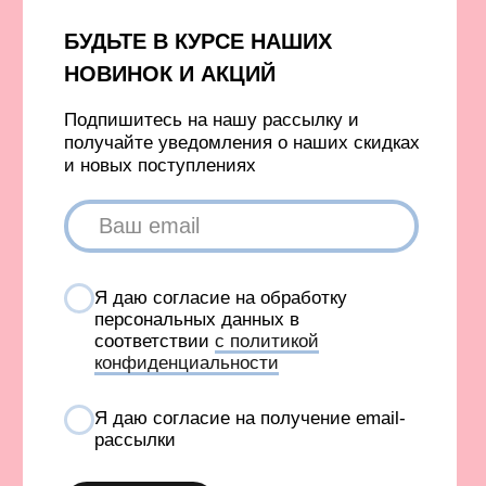
TELEGRAM
INFONOTABOOURALS@GMAIL.COM
Политика конфиденциальности
Публичная оферта
©️ 2021-2026 Все права защищены
ИП Окулов Константин Викторович
ИНН 667302875704
КОМПАНИЯ META, КОТОРОЙ ПРИНАДЛЕЖАТ FACEBOOK
И INSTAGRAM, ПРИЗНАНА ЭКСТРЕМИСТСКОЙ И
ЗАПРЕЩЕНА В РОССИИ
СОЗДАНИЕ САЙТА AN
Карта сайта