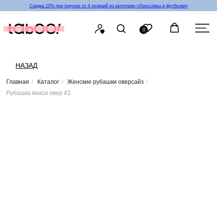
Скидка 10% при покупке от 4 позиций из категории «‎Лонгсливы и футболки»
0
НАЗАД
Главная
/
Каталог
/
Женские рубашки оверсайз
/
Рубашка макси овер #2