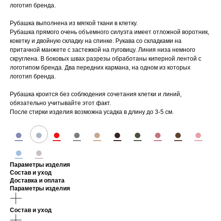
логотип бренда.
Рубашка выполнена из мягкой ткани в клетку.
Рубашка прямого очень объемного силуэта имеет отложной воротник,
кокетку и двойную складку на спинке. Рукава со складками на
притачной манжете с застежкой на пуговицу. Линия низа немного
скруглена. В боковых швах разрезы обработаны киперной лентой с
логотипом бренда. Два передних кармана, на одном из которых
логотип бренда.
Рубашка кроится без соблюдения сочетания клетки и линий,
обязательно учитывайте этот факт.
После стирки изделия возможна усадка в длину до 3-5 см.
●
●
●
●
●
●
●
●
●
●
●
●
Параметры изделия
Состав и уход
Доставка и оплата
Параметры изделия
Состав и уход