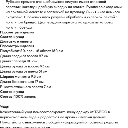
Рубашка прямого очень объемного силуэта имеет отложной
воротник, кокетку и двойную складку на спинке. Рукава со складками
на притачной манжете с застежкой на пуговицу. Линия низа немного
скруглена. В боковых швах разрезы обработаны киперной лентой с
логотипом бренда. Два передних кармана, на одном из которых
логотип бренда.
Параметры изделия
Состав и уход
Доставка и оплата
Параметры изделия
Полуобхват 80, полный обхват 160 см
Длина сзади от ворота 87 см
Длина спереди 80 см
Длина рукава от ворота 93 см
Длина рукава от плеча 61 см
Ширина манжеты 9,5 см
Длина бокового шва 17 см
Высота отложного ворота 7 см
Состав и уход
Состав:
100% хлопок
Уход:
Качественный уход помогает сохранить вашу одежду от TABOO в
первоначальном виде и радоваться ее яркими цветами дольше.
Пожалуйста, ознакомьтесь с общей информацией о правилах ухода за
вещью, представленной ниже