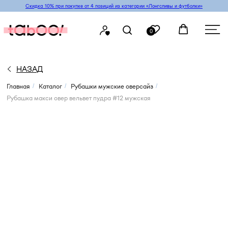
Скидка 10% при покупке от 4 позиций из категории «‎Лонгсливы и футболки»
0
НАЗАД
Главная
Каталог
Рубашки мужские оверсайз
/
/
/
Рубашка макси овер вельвет пудра #12 мужская