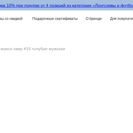
ка 10% при покупке от 4 позиций из категории «‎Лонгсливы и футб
ы со скидкой
Подарочные сертификаты
О бренде
Для покупат
макси овер #16 голубая мужская