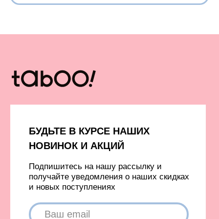
Ф
утболки с принтами
Футболки без принта
Бомберы и куртки
Свитеры
Платья и юбки
Платья
Шорты
Пиджаки
Жилеты
Одежда с гусями
Одежда с принтом ковра
Аксессуары
Капсулы и коллекции
Вход в личный кабинет
Новинки
Бестселлеры
TELEGRAM