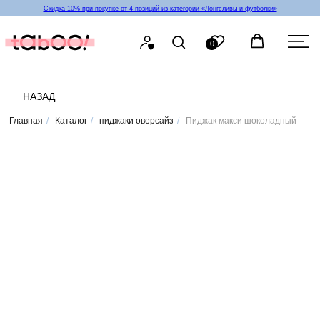
Скидка 10% при покупке от 4 позиций из категории «‎Лонгсливы и футболки»
0
НАЗАД
Главная
/
Каталог
/
пиджаки оверсайз
/
Пиджак макси шоколадный