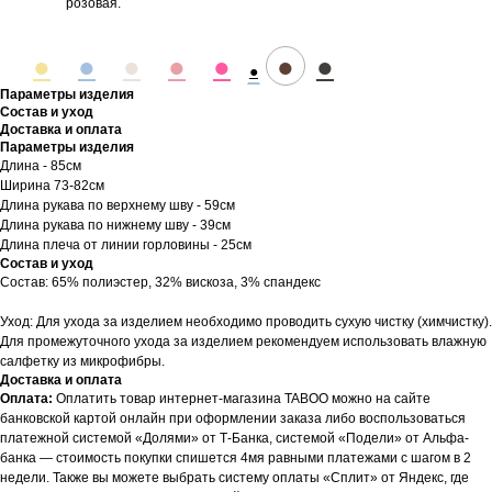
розовая.
●
●
●
●
●
●
●
●
Параметры изделия
Состав и уход
Доставка и оплата
Параметры изделия
Длина - 85см
Ширина 73-82см
Длина рукава по верхнему шву - 59см
Длина рукава по нижнему шву - 39см
Длина плеча от линии горловины - 25см
Состав и уход
Состав: 65% полиэстер, 32% вискоза, 3% спандекс
Уход: Для ухода за изделием необходимо проводить сухую чистку (химчистку).
Для промежуточного ухода за изделием рекомендуем использовать влажную
салфетку из микрофибры.
Доставка и оплата
Оплата:
Оплатить товар интернет-магазина TABOO можно на сайте
банковской картой онлайн при оформлении заказа либо воспользоваться
платежной системой «Долями» от Т-Банка, системой «Подели» от Альфа-
банка — стоимость покупки спишется 4мя равными платежами с шагом в 2
недели. Также вы можете выбрать систему оплаты «Сплит» от Яндекс, где