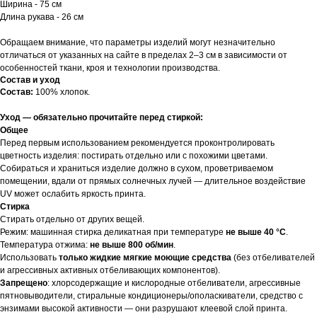
Ширина - 75 см
Длина рукава - 26 см
Обращаем внимание, что параметры изделий могут незначительно
отличаться от указанных на сайте в пределах 2–3 см в зависимости от
особенностей ткани, кроя и технологии производства.
Состав и уход
Состав:
100% хлопок.
Уход — обязательно прочитайте перед стиркой:
Общее
Перед первым использованием рекомендуется проконтролировать
цветность изделия: постирать отдельно или с похожими цветами.
Собираться и храниться изделие должно в сухом, проветриваемом
помещении, вдали от прямых солнечных лучей — длительное воздействие
UV может ослабить яркость принта.
Стирка
Стирать отдельно от других вещей.
Режим: машинная стирка деликатная при температуре
не выше 40 °C
.
Температура отжима:
не выше 800 об/мин
.
Использовать
только жидкие мягкие моющие средства
(без отбеливателей
и агрессивных активных отбеливающих компонентов).
Запрещено
: хлорсодержащие и кислородные отбеливатели, агрессивные
пятновыводители, стиральные кондиционеры/ополаскиватели, средство с
энзимами высокой активности — они разрушают клеевой слой принта.