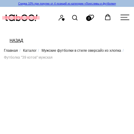
Скидка 10% при покупке от 4 позиций из категории «‎Лонгсливы и футболки»
0
НАЗАД
Главная
/
Каталог
/
Мужские футболки в стиле оверсайз из хлопка
/
Футболка "39 котов" мужская