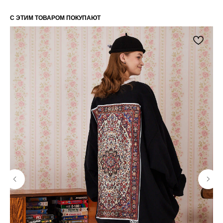
получайте уведомления о наших скидках
и новых поступлениях
С ЭТИМ ТОВАРОМ ПОКУПАЮТ
Я даю согласие на обработку
персональных данных в
соответствии
с политикой
конфиденциальности
Я даю согласие на получение email-
рассылки
Подписаться
КАТАЛОГ
ПОЛЕЗНАЯ
ИНФОРМАЦИЯ
Все товары
О бренде
TABOO БАЗА
Блог
TABOO КАПСУЛА
Вакансии