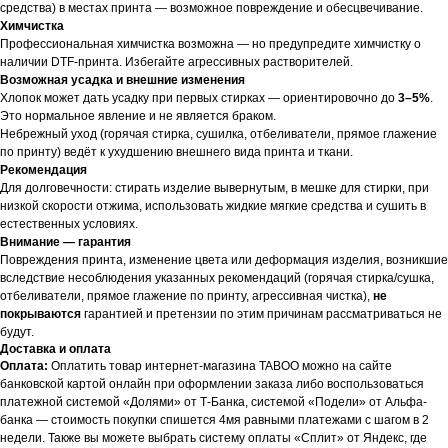
средства) в местах принта — возможное повреждение и обесцвечивание.
Химчистка
Профессиональная химчистка возможна — но предупредите химчистку о
наличии DTF-принта. Избегайте агрессивных растворителей.
Возможная усадка и внешние изменения
Хлопок может дать усадку при первых стирках — ориентировочно до
3–5%
.
Это нормальное явление и не является браком.
Небрежный уход (горячая стирка, сушилка, отбеливатели, прямое глажение
по принту) ведёт к ухудшению внешнего вида принта и ткани.
Рекомендация
Для долговечности: стирать изделие вывернутым, в мешке для стирки, при
низкой скорости отжима, использовать жидкие мягкие средства и сушить в
естественных условиях.
Внимание — гарантия
Повреждения принта, изменение цвета или деформация изделия, возникшие
вследствие несоблюдения указанных рекомендаций (горячая стирка/сушка,
отбеливатели, прямое глажение по принту, агрессивная чистка),
не
покрываются
гарантией и претензии по этим причинам рассматриваться не
будут.
Доставка и оплата
Оплата:
Оплатить товар интернет-магазина TABOO можно на сайте
банковской картой онлайн при оформлении заказа либо воспользоваться
платежной системой «Долями» от Т-Банка, системой «Подели» от Альфа-
банка — стоимость покупки спишется 4мя равными платежами с шагом в 2
недели. Также вы можете выбрать систему оплаты «Сплит» от Яндекс, где