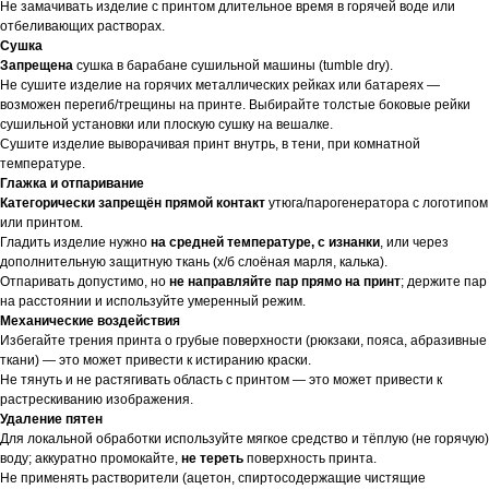
Не замачивать изделие с принтом длительное время в горячей воде или
отбеливающих растворах.
Сушка
Запрещена
сушка в барабане сушильной машины (tumble dry).
Не сушите изделие на горячих металлических рейках или батареях —
возможен перегиб/трещины на принте. Выбирайте толстые боковые рейки
сушильной установки или плоскую сушку на вешалке.
Сушите изделие выворачивая принт внутрь, в тени, при комнатной
температуре.
Глажка и отпаривание
Категорически запрещён прямой контакт
утюга/парогенератора с логотипом
или принтом.
Гладить изделие нужно
на средней температуре, с изнанки
, или через
дополнительную защитную ткань (х/б слоёная марля, калька).
Отпаривать допустимо, но
не направляйте пар прямо на принт
; держите пар
на расстоянии и используйте умеренный режим.
Механические воздействия
Избегайте трения принта о грубые поверхности (рюкзаки, пояса, абразивные
ткани) — это может привести к истиранию краски.
Не тянуть и не растягивать область с принтом — это может привести к
растрескиванию изображения.
Удаление пятен
Для локальной обработки используйте мягкое средство и тёплую (не горячую)
воду; аккуратно промокайте,
не тереть
поверхность принта.
Не применять растворители (ацетон, спиртосодержащие чистящие