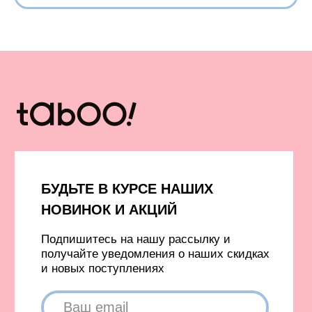
Вход в личный кабинет
Новинки
Бестселлеры
TELEGRAM
INFONOTABOOURALS@GMAIL.COM
Политика конфиденциальности
Публичная оферта
©️ 2021-2026 Все права защищены
ИП Окулов Константин Викторович
ИНН 667302875704
КОМПАНИЯ META, КОТОРОЙ ПРИНАДЛЕЖАТ FACEBOOK