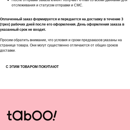
После отправки заказа клиент получает e-mail со всеми данными для
КАТАЛОГ
ПОЛЕЗНАЯ
отслеживания и статусом отправки и СМС.
ИНФОРМАЦИЯ
Все товары
О бренде
Оплаченный заказ формируется и передается на доставку в течение 3
TABOO БАЗА
Блог
(трех) рабочих дней после его оформления. День оформления заказа в
TABOO КАПСУЛА
Вакансии
указанный срок не входит.
TABOO ФОРМ
Бонусная система
Оверсайз для женщин
Сервис и помощь
Просим обратить внимание, что условия и сроки предзаказов указаны на
Оверсайз для мужчин
Доставка и оплата
странице товара. Они могут существенно отличаются от общих сроков
Оверсайз для детей
Возврат
доставки.
Рубашки
Уход за изделиями
Костюмы
Подарочные карты
Образы со скидкой
Оплата долями
С ЭТИМ ТОВАРОМ ПОКУПАЮТ
Штаны и брюки
Шоурумы
Джинсы
Контакты
Футболки
Лонгсливы
Ф
утболки с принтами
Футболки без принта
Бомберы и куртки
Свитеры
Платья и юбки
Платья
Шорты
Пиджаки