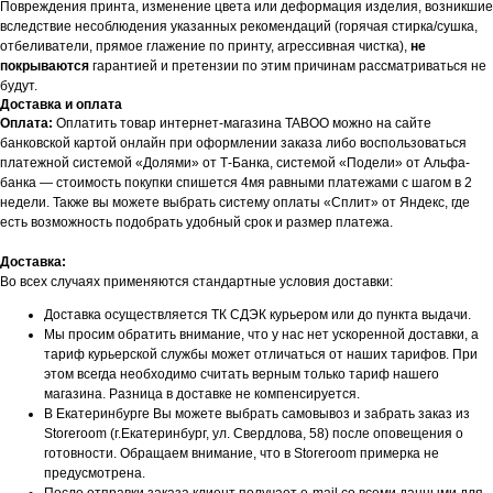
Повреждения принта, изменение цвета или деформация изделия, возникшие
вследствие несоблюдения указанных рекомендаций (горячая стирка/сушка,
БУДЬТЕ В КУРСЕ НАШИХ
отбеливатели, прямое глажение по принту, агрессивная чистка),
не
покрываются
гарантией и претензии по этим причинам рассматриваться не
НОВИНОК И АКЦИЙ
будут.
Подпишитесь на нашу рассылку и
Доставка и оплата
получайте уведомления о наших скидках
Оплата:
Оплатить товар интернет-магазина TABOO можно на сайте
и новых поступлениях
банковской картой онлайн при оформлении заказа либо воспользоваться
платежной системой «Долями» от Т-Банка, системой «Подели» от Альфа-
банка — стоимость покупки спишется 4мя равными платежами с шагом в 2
недели. Также вы можете выбрать систему оплаты «Сплит» от Яндекс, где
есть возможность подобрать удобный срок и размер платежа.
Я даю согласие на обработку
персональных данных в
Доставка:
соответствии
с политикой
конфиденциальности
Во всех случаях применяются стандартные условия доставки:
Доставка осуществляется ТК СДЭК курьером или до пункта выдачи.
Я даю согласие на получение email-
Мы просим обратить внимание, что у нас нет ускоренной доставки, а
рассылки
тариф курьерской службы может отличаться от наших тарифов. При
этом всегда необходимо считать верным только тариф нашего
Подписаться
магазина. Разница в доставке не компенсируется.
В Екатеринбурге Вы можете выбрать самовывоз и забрать заказ из
Storeroom (г.Екатеринбург, ул. Свердлова, 58) после оповещения о
готовности. Обращаем внимание, что в Storeroom примерка не
предусмотрена.