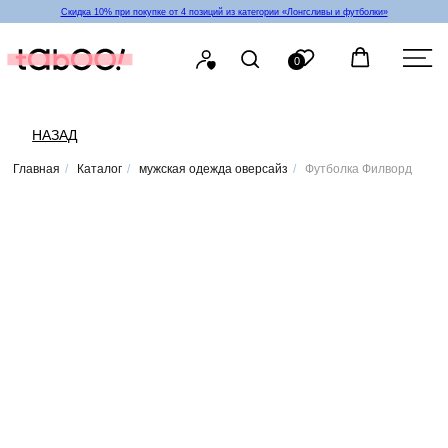
Скидка 10% при покупке от 4 позиций из категории «‎Лонгсливы и футболки»
0
НАЗАД
Главная
/
Каталог
/
мужская одежда оверсайз
/
Футболка Филворд