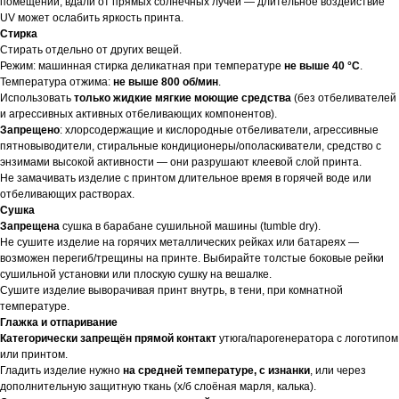
помещении, вдали от прямых солнечных лучей — длительное воздействие
UV может ослабить яркость принта.
Стирка
Стирать отдельно от других вещей.
Режим: машинная стирка деликатная при температуре
не выше 40 °C
.
Температура отжима:
не выше 800 об/мин
.
Использовать
только жидкие мягкие моющие средства
(без отбеливателей
и агрессивных активных отбеливающих компонентов).
Запрещено
: хлорсодержащие и кислородные отбеливатели, агрессивные
пятновыводители, стиральные кондиционеры/ополаскиватели, средство с
энзимами высокой активности — они разрушают клеевой слой принта.
Не замачивать изделие с принтом длительное время в горячей воде или
отбеливающих растворах.
Сушка
Запрещена
сушка в барабане сушильной машины (tumble dry).
Не сушите изделие на горячих металлических рейках или батареях —
возможен перегиб/трещины на принте. Выбирайте толстые боковые рейки
сушильной установки или плоскую сушку на вешалке.
Сушите изделие выворачивая принт внутрь, в тени, при комнатной
температуре.
Глажка и отпаривание
Категорически запрещён прямой контакт
утюга/парогенератора с логотипом
или принтом.
Гладить изделие нужно
на средней температуре, с изнанки
, или через
дополнительную защитную ткань (х/б слоёная марля, калька).