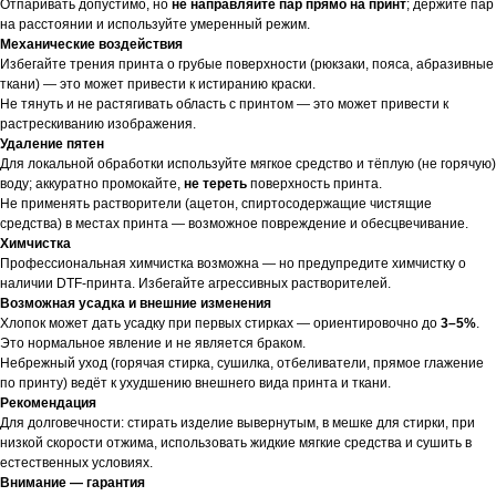
Отпаривать допустимо, но
не направляйте пар прямо на принт
; держите пар
на расстоянии и используйте умеренный режим.
Механические воздействия
Избегайте трения принта о грубые поверхности (рюкзаки, пояса, абразивные
ткани) — это может привести к истиранию краски.
Не тянуть и не растягивать область с принтом — это может привести к
растрескиванию изображения.
Удаление пятен
Для локальной обработки используйте мягкое средство и тёплую (не горячую)
воду; аккуратно промокайте,
не тереть
поверхность принта.
Не применять растворители (ацетон, спиртосодержащие чистящие
средства) в местах принта — возможное повреждение и обесцвечивание.
Химчистка
Профессиональная химчистка возможна — но предупредите химчистку о
наличии DTF-принта. Избегайте агрессивных растворителей.
Возможная усадка и внешние изменения
Хлопок может дать усадку при первых стирках — ориентировочно до
3–5%
.
Это нормальное явление и не является браком.
Небрежный уход (горячая стирка, сушилка, отбеливатели, прямое глажение
по принту) ведёт к ухудшению внешнего вида принта и ткани.
Рекомендация
Для долговечности: стирать изделие вывернутым, в мешке для стирки, при
низкой скорости отжима, использовать жидкие мягкие средства и сушить в
естественных условиях.
Внимание — гарантия