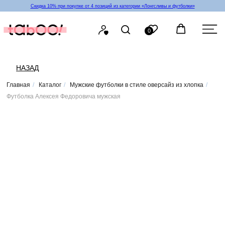
Скидка 10% при покупке от 4 позиций из категории «‎Лонгсливы и футболки»
0
НАЗАД
Главная
/
Каталог
/
Мужские футболки в стиле оверсайз из хлопка
/
Футболка Алексея Федоровича мужская