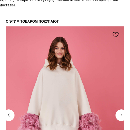
странице товара. Они могут существенно отличаются от общих сроков
получайте уведомления о наших скидках
доставки.
и новых поступлениях
С ЭТИМ ТОВАРОМ ПОКУПАЮТ
Я даю согласие на обработку
персональных данных в
соответствии
с политикой
конфиденциальности
Я даю согласие на получение email-
рассылки
Подписаться
КАТАЛОГ
ПОЛЕЗНАЯ
ИНФОРМАЦИЯ
Все товары
О бренде
TABOO БАЗА
Блог
TABOO КАПСУЛА
Вакансии