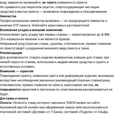
воду; аккуратно промокайте,
не тереть
поверхность принта.
Не применять растворители (ацетон, спиртосодержащие чистящие
средства) в местах принта — возможное повреждение и обесцвечивание.
Химчистка
Профессиональная химчистка возможна — но предупредите химчистку о
наличии DTF-принта. Избегайте агрессивных растворителей.
Возможная усадка и внешние изменения
Хлопок может дать усадку при первых стирках — ориентировочно до
3–5%
.
Это нормальное явление и не является браком.
Небрежный уход (горячая стирка, сушилка, отбеливатели, прямое глажение
по принту) ведёт к ухудшению внешнего вида принта и ткани.
Рекомендация
Для долговечности: стирать изделие вывернутым, в мешке для стирки, при
низкой скорости отжима, использовать жидкие мягкие средства и сушить в
естественных условиях.
Внимание — гарантия
Повреждения принта, изменение цвета или деформация изделия, возникшие
вследствие несоблюдения указанных рекомендаций (горячая стирка/сушка,
отбеливатели, прямое глажение по принту, агрессивная чистка),
не
покрываются
гарантией и претензии по этим причинам рассматриваться не
будут.
Доставка и оплата
Оплата:
Оплатить товар интернет-магазина TABOO можно на сайте
банковской картой онлайн при оформлении заказа либо воспользоваться
платежной системой «Долями» от Т-Банка, системой «Подели» от Альфа-