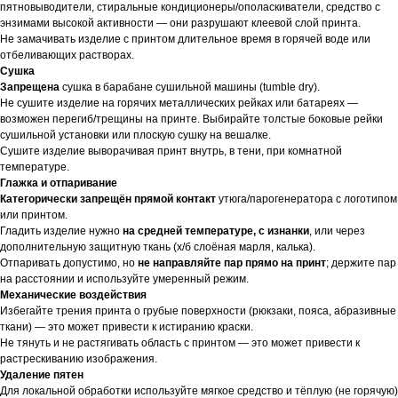
пятновыводители, стиральные кондиционеры/ополаскиватели, средство с
энзимами высокой активности — они разрушают клеевой слой принта.
Не замачивать изделие с принтом длительное время в горячей воде или
отбеливающих растворах.
Сушка
Запрещена
сушка в барабане сушильной машины (tumble dry).
Не сушите изделие на горячих металлических рейках или батареях —
возможен перегиб/трещины на принте. Выбирайте толстые боковые рейки
сушильной установки или плоскую сушку на вешалке.
Сушите изделие выворачивая принт внутрь, в тени, при комнатной
температуре.
Глажка и отпаривание
Категорически запрещён прямой контакт
утюга/парогенератора с логотипом
или принтом.
Гладить изделие нужно
на средней температуре, с изнанки
, или через
дополнительную защитную ткань (х/б слоёная марля, калька).
Отпаривать допустимо, но
не направляйте пар прямо на принт
; держите пар
на расстоянии и используйте умеренный режим.
Механические воздействия
Избегайте трения принта о грубые поверхности (рюкзаки, пояса, абразивные
ткани) — это может привести к истиранию краски.
Не тянуть и не растягивать область с принтом — это может привести к
растрескиванию изображения.
Удаление пятен
Для локальной обработки используйте мягкое средство и тёплую (не горячую)