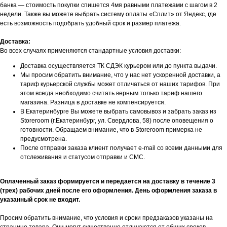
банка — стоимость покупки спишется 4мя равными платежами с шагом в 2
недели. Также вы можете выбрать систему оплаты «Сплит» от Яндекс, где
есть возможность подобрать удобный срок и размер платежа.
Доставка:
Во всех случаях применяются стандартные условия доставки:
Доставка осуществляется ТК СДЭК курьером или до пункта выдачи.
Мы просим обратить внимание, что у нас нет ускоренной доставки, а
тариф курьерской службы может отличаться от наших тарифов. При
этом всегда необходимо считать верным только тариф нашего
магазина. Разница в доставке не компенсируется.
В Екатеринбурге Вы можете выбрать самовывоз и забрать заказ из
Storeroom (г.Екатеринбург, ул. Свердлова, 58) после оповещения о
готовности. Обращаем внимание, что в Storeroom примерка не
предусмотрена.
После отправки заказа клиент получает e-mail со всеми данными для
отслеживания и статусом отправки и СМС.
Оплаченный заказ формируется и передается на доставку в течение 3
(трех) рабочих дней после его оформления. День оформления заказа в
указанный срок не входит.
БУДЬТЕ В КУРСЕ НАШИХ
НОВИНОК И АКЦИЙ
Просим обратить внимание, что условия и сроки предзаказов указаны на
Подпишитесь на нашу рассылку и