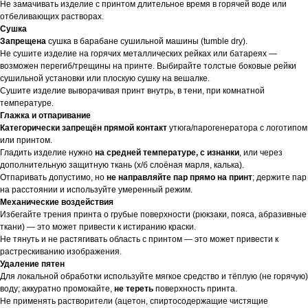
Не замачивать изделие с принтом длительное время в горячей воде или
отбеливающих растворах.
Сушка
Запрещена
сушка в барабане сушильной машины (tumble dry).
Не сушите изделие на горячих металлических рейках или батареях —
возможен перегиб/трещины на принте. Выбирайте толстые боковые рейки
сушильной установки или плоскую сушку на вешалке.
Сушите изделие выворачивая принт внутрь, в тени, при комнатной
температуре.
Глажка и отпаривание
Категорически запрещён прямой контакт
утюга/парогенератора с логотипом
или принтом.
Гладить изделие нужно
на средней температуре, с изнанки
, или через
дополнительную защитную ткань (х/б слоёная марля, калька).
Отпаривать допустимо, но
не направляйте пар прямо на принт
; держите пар
на расстоянии и используйте умеренный режим.
Механические воздействия
Избегайте трения принта о грубые поверхности (рюкзаки, пояса, абразивные
ткани) — это может привести к истиранию краски.
Не тянуть и не растягивать область с принтом — это может привести к
растрескиванию изображения.
Удаление пятен
Для локальной обработки используйте мягкое средство и тёплую (не горячую)
воду; аккуратно промокайте,
не тереть
поверхность принта.
Не применять растворители (ацетон, спиртосодержащие чистящие