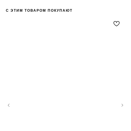
получайте уведомления о наших скидках
и новых поступлениях
С ЭТИМ ТОВАРОМ ПОКУПАЮТ
Я даю согласие на обработку
персональных данных в
соответствии
с политикой
конфиденциальности
Я даю согласие на получение email-
рассылки
Подписаться
КАТАЛОГ
ПОЛЕЗНАЯ
ИНФОРМАЦИЯ
Все товары
О бренде
TABOO БАЗА
Блог
TABOO КАПСУЛА
Вакансии