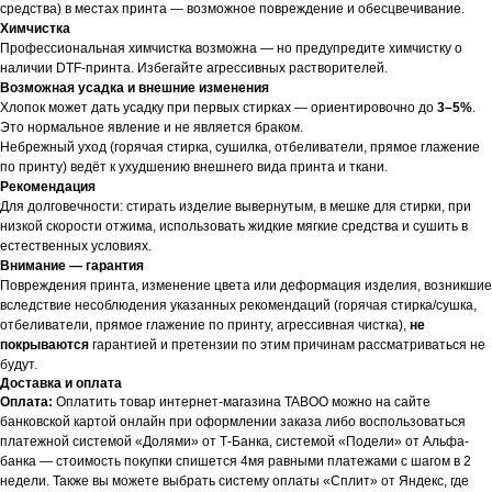
средства) в местах принта — возможное повреждение и обесцвечивание.
Химчистка
Профессиональная химчистка возможна — но предупредите химчистку о
наличии DTF-принта. Избегайте агрессивных растворителей.
Возможная усадка и внешние изменения
Хлопок может дать усадку при первых стирках — ориентировочно до
3–5%
.
Это нормальное явление и не является браком.
Небрежный уход (горячая стирка, сушилка, отбеливатели, прямое глажение
по принту) ведёт к ухудшению внешнего вида принта и ткани.
Рекомендация
Для долговечности: стирать изделие вывернутым, в мешке для стирки, при
низкой скорости отжима, использовать жидкие мягкие средства и сушить в
естественных условиях.
Внимание — гарантия
Повреждения принта, изменение цвета или деформация изделия, возникшие
вследствие несоблюдения указанных рекомендаций (горячая стирка/сушка,
отбеливатели, прямое глажение по принту, агрессивная чистка),
не
покрываются
гарантией и претензии по этим причинам рассматриваться не
будут.
Доставка и оплата
Оплата:
Оплатить товар интернет-магазина TABOO можно на сайте
банковской картой онлайн при оформлении заказа либо воспользоваться
платежной системой «Долями» от Т-Банка, системой «Подели» от Альфа-
банка — стоимость покупки спишется 4мя равными платежами с шагом в 2
недели. Также вы можете выбрать систему оплаты «Сплит» от Яндекс, где