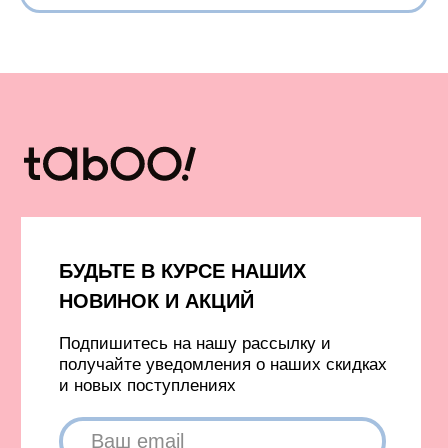
Вход в личный кабинет
Новинки
Бестселлеры
TELEGRAM
INFONOTABOOURALS@GMAIL.COM
Политика конфиденциальности
Публичная оферта
©️ 2021-2026 Все права защищены
ИП Окулов Константин Викторович
ИНН 667302875704
КОМПАНИЯ META, КОТОРОЙ ПРИНАДЛЕЖАТ FACEBOOK