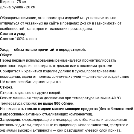
Ширина - 75 см
Длина рукава - 26 см
Обращаем внимание, что параметры изделий могут незначительно
отличаться от указанных на сайте в пределах 2–3 см в зависимости от
особенностей ткани, кроя и технологии производства.
Состав и уход
Состав:
100% хлопок.
Уход — обязательно прочитайте перед стиркой:
Общее
Перед первым использованием рекомендуется проконтролировать
цветность изделия: постирать отдельно или с похожими цветами.
Собираться и храниться изделие должно в сухом, проветриваемом
помещении, вдали от прямых солнечных лучей — длительное воздействие
UV может ослабить яркость принта.
Стирка
Стирать отдельно от других вещей.
Режим: машинная стирка деликатная при температуре
не выше 40 °C
.
Температура отжима:
не выше 800 об/мин
.
Использовать
только жидкие мягкие моющие средства
(без отбеливателей
и агрессивных активных отбеливающих компонентов).
Запрещено
: хлорсодержащие и кислородные отбеливатели, агрессивные
пятновыводители, стиральные кондиционеры/ополаскиватели, средство с
энзимами высокой активности — они разрушают клеевой слой принта.