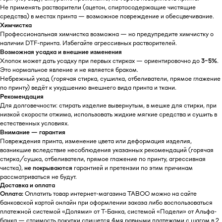
Не применять растворители (ацетон, спиртосодержащие чистящие
средства) в местах принта — возможное повреждение и обесцвечивание.
Химчистка
Профессиональная химчистка возможна — но предупредите химчистку о
наличии DTF-принта. Избегайте агрессивных растворителей.
Возможная усадка и внешние изменения
Хлопок может дать усадку при первых стирках — ориентировочно до
3–5%
.
Это нормальное явление и не является браком.
Небрежный уход (горячая стирка, сушилка, отбеливатели, прямое глажение
по принту) ведёт к ухудшению внешнего вида принта и ткани.
Рекомендация
Для долговечности: стирать изделие вывернутым, в мешке для стирки, при
низкой скорости отжима, использовать жидкие мягкие средства и сушить в
естественных условиях.
Внимание — гарантия
Повреждения принта, изменение цвета или деформация изделия,
возникшие вследствие несоблюдения указанных рекомендаций (горячая
стирка/сушка, отбеливатели, прямое глажение по принту, агрессивная
чистка),
не покрываются
гарантией и претензии по этим причинам
рассматриваться не будут.
БУДЬТЕ В КУРСЕ НАШИХ
Доставка и оплата
НОВИНОК И АКЦИЙ
Оплата:
Оплатить товар интернет-магазина TABOO можно на сайте
банковской картой онлайн при оформлении заказа либо воспользоваться
Подпишитесь на нашу рассылку и
платежной системой «Долями» от Т-Банка, системой «Подели» от Альфа-
получайте уведомления о наших
банка — стоимость покупки спишется 4мя равными платежами с шагом в 2