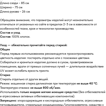
Длина сзади - 85 см
Ширина - 75 см
Длина рукава - 26 см
Обращаем внимание, что параметры изделий могут незначительно
отличаться от указанных на сайте в пределах 2–3 см в зависимости от
особенностей ткани, кроя и технологии производства.
Состав и уход
Состав:
100% хлопок.
Уход — обязательно прочитайте перед стиркой:
Общее
Перед первым использованием рекомендуется проконтролировать
цветность изделия: постирать отдельно или с похожими цветами.
Собираться и храниться изделие должно в сухом, проветриваемом
помещении, вдали от прямых солнечных лучей — длительное воздействие
UV может ослабить яркость принта.
Стирка
Стирать отдельно от других вещей.
Режим: машинная стирка деликатная при температуре
не выше 40 °C
.
Температура отжима:
не выше 800 об/мин
.
Использовать
только жидкие мягкие моющие средства
(без отбеливателей
и агрессивных активных отбеливающих компонентов).
Запрещено
: хлорсодержащие и кислородные отбеливатели, агрессивные
пятновыводители, стиральные кондиционеры/ополаскиватели, средство с