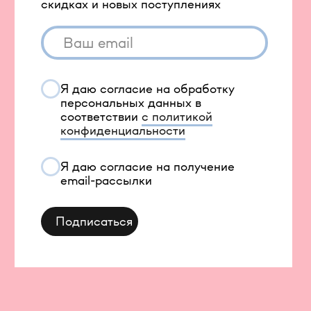
Вход в личный кабинет
Новинки
Бестселлеры
TELEGRAM
INFONOTABOOURALS@GMAIL.COM
Политика конфиденциальности
Публичная оферта
©️ 2021-2026 Все права защищены
ИП Окулов Константин Викторович
ИНН 667302875704
КОМПАНИЯ META, КОТОРОЙ ПРИНАДЛЕЖАТ
FACEBOOK И INSTAGRAM, ПРИЗНАНА