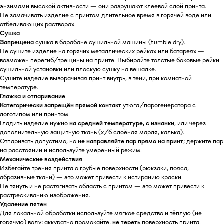
энзимами высокой активности — они разрушают клеевой слой принта.
Не замачивать изделие с принтом длительное время в горячей воде или
отбеливающих растворах.
Сушка
Запрещена
сушка в барабане сушильной машины (tumble dry).
Не сушите изделие на горячих металлических рейках или батареях —
возможен перегиб/трещины на принте. Выбирайте толстые боковые рейки
сушильной установки или плоскую сушку на вешалке.
Сушите изделие выворачивая принт внутрь, в тени, при комнатной
температуре.
Глажка и отпаривание
Категорически запрещён прямой контакт
утюга/парогенератора с
логотипом или принтом.
Гладить изделие нужно
на средней температуре, с изнанки
, или через
дополнительную защитную ткань (х/б слоёная марля, калька).
Отпаривать допустимо, но
не направляйте пар прямо на принт
; держите пар
на расстоянии и используйте умеренный режим.
Механические воздействия
Избегайте трения принта о грубые поверхности (рюкзаки, пояса,
абразивные ткани) — это может привести к истиранию краски.
Не тянуть и не растягивать область с принтом — это может привести к
растрескиванию изображения.
Удаление пятен
Для локальной обработки используйте мягкое средство и тёплую (не
горячую) воду; аккуратно промокайте,
не тереть
поверхность принта.