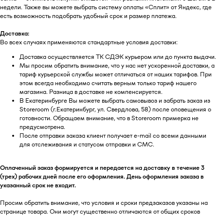
скидках и новых поступлениях
недели. Также вы можете выбрать систему оплаты «Сплит» от Яндекс, где
есть возможность подобрать удобный срок и размер платежа.
Доставка:
Во всех случаях применяются стандартные условия доставки:
Я даю согласие на обработку
персональных данных в
Доставка осуществляется ТК СДЭК курьером или до пункта выдачи.
соответствии
с политикой
Мы просим обратить внимание, что у нас нет ускоренной доставки, а
конфиденциальности
тариф курьерской службы может отличаться от наших тарифов. При
этом всегда необходимо считать верным только тариф нашего
Я даю согласие на получение
email-рассылки
магазина. Разница в доставке не компенсируется.
В Екатеринбурге Вы можете выбрать самовывоз и забрать заказ из
Storeroom (г.Екатеринбург, ул. Свердлова, 58) после оповещения о
Подписаться
готовности. Обращаем внимание, что в Storeroom примерка не
предусмотрена.
После отправки заказа клиент получает e-mail со всеми данными
для отслеживания и статусом отправки и СМС.
КАТАЛОГ
ПОЛЕЗНАЯ
Оплаченный заказ формируется и передается на доставку в течение 3
ИНФОРМАЦИЯ
(трех) рабочих дней после его оформления. День оформления заказа в
указанный срок не входит.
Все товары
О бренде
TABOO БАЗА
Блог
Просим обратить внимание, что условия и сроки предзаказов указаны на
TABOO КАПСУЛА
Вакансии
странице товара. Они могут существенно отличаются от общих сроков
TABOO ФОРМ
Бонусная система