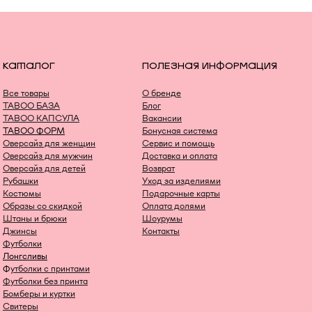
КАТАЛОГ
ПОЛЕЗНАЯ ИНФОРМАЦИЯ
Все товары
О бренде
TABOO БАЗА
Блог
TABOO КАПСУЛА
Вакансии
TABOO ФОРМ
Бонусная система
Оверсайз для женщин
Сервис и помощь
Оверсайз для мужчин
Доставка и оплата
Оверсайз для детей
Возврат
Рубашки
Уход за изделиями
Костюмы
Подарочные карты
Образы со скидкой
Оплата долями
Штаны и брюки
Шоурумы
Джинсы
Контакты
Футболки
Лонгсливы
Ф
утболки с принтами
Футболки без принта
Бомберы и куртки
Свитеры