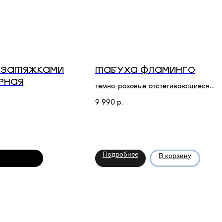
 ЗАТЯЖКАМИ
ТАБУХА ФЛАМИНГО
РНАЯ
темно-розовые отстегивающиеся
перья
9 990
р.
Подробнее
В корзину
оступлении