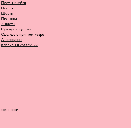
Платья и юбки
Платья
Шорты
Пиджаки
Жилеты
Одежда с гусями
Одежда с принтом ковра
Аксессуары
Капсулы и коллекции
циальности