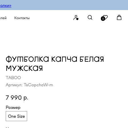
болки»
елей
Контакты
0
ФУТБОЛКА КАПЧА БЕЛАЯ
МУЖСКАЯ
TABOO
Артикул:
TsCapchaW-m
р.
7 990
Размер
One Size