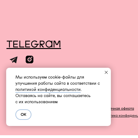
TELEGRAM
INFONOTABOOURALS@GMAIL.COM
Мы используем cookie-файлы для
улучшения работы сайта в соответствии с
политикой конфиденциальности
.
Оставаясь на сайте, вы соглашаетесь
с их использованием
Публичная оферта
КОМПАНИЯ META, КОТОРОЙ ПРИНАДЛЕЖАТ
FACEBOOK И INSTAGRAM, ПРИЗНАНА
ОК
Политика конфиден
ЭКСТРЕМИСТСКОЙ И ЗАПРЕЩЕНА В РОССИИ