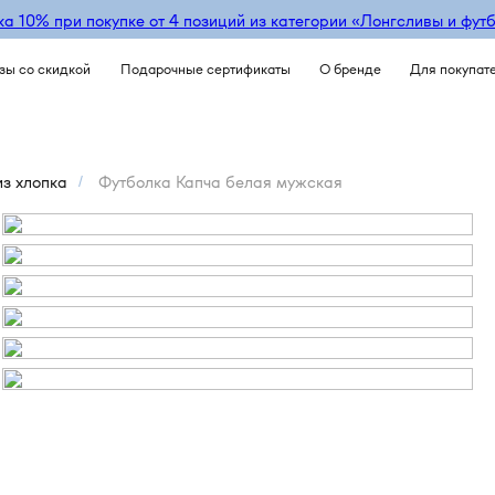
а 10% при покупке от 4 позиций из категории «‎Лонгсливы и фут
зы со скидкой
Подарочные сертификаты
О бренде
Для покупат
из хлопка
Футболка Капча белая мужская
/