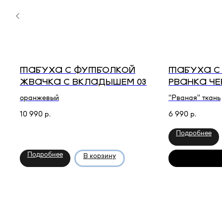
ТАБУХА С ФУТБОЛКОЙ
ТАБУХА С
ЖВАЧКА С ВКЛАДЫШЕМ 03
РВАНКА ЧЕ
оранжевый
"Рваная" ткань
10 990
р.
6 990
р.
Подробнее
Подробнее
В корзину
Сообщить о п