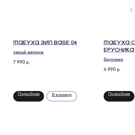
ТАБУХА ЗИП BASE 04
ТАБУХА 
БРУСНИКА
серый меланж
брусника
7 990
р.
6 990
р.
Подробнее
Подробнее
В корзину