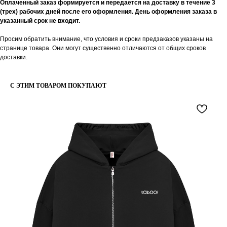
Оплаченный заказ формируется и передается на доставку в течение 3
(трех) рабочих дней после его оформления. День оформления заказа в
указанный срок не входит.
Я даю согласие на обработку
Просим обратить внимание, что условия и сроки предзаказов указаны на
персональных данных в
странице товара. Они могут существенно отличаются от общих сроков
соответствии
с политикой
доставки.
конфиденциальности
Я даю согласие на получение email-
рассылки
С ЭТИМ ТОВАРОМ ПОКУПАЮТ
Подписаться
КАТАЛОГ
ПОЛЕЗНАЯ
ИНФОРМАЦИЯ
Все товары
О бренде
TABOO БАЗА
Блог
TABOO КАПСУЛА
Вакансии
TABOO ФОРМ
Бонусная система
Оверсайз для женщин
Сервис и помощь