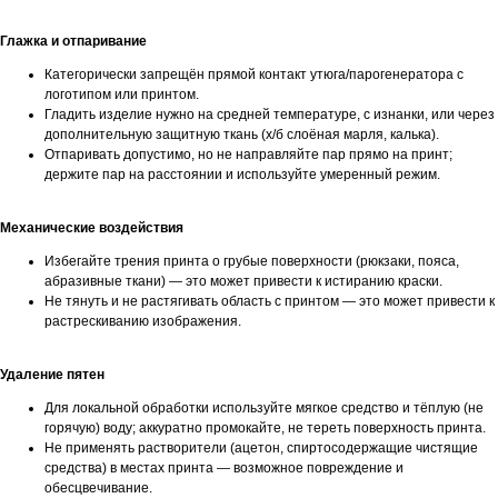
Глажка и отпаривание
Категорически запрещён прямой контакт утюга/парогенератора с
логотипом или принтом.
Гладить изделие нужно на средней температуре, с изнанки, или через
дополнительную защитную ткань (х/б слоёная марля, калька).
Отпаривать допустимо, но не направляйте пар прямо на принт;
держите пар на расстоянии и используйте умеренный режим.
Механические воздействия
Избегайте трения принта о грубые поверхности (рюкзаки, пояса,
абразивные ткани) — это может привести к истиранию краски.
Не тянуть и не растягивать область с принтом — это может привести к
растрескиванию изображения.
Удаление пятен
Для локальной обработки используйте мягкое средство и тёплую (не
горячую) воду; аккуратно промокайте, не тереть поверхность принта.
Не применять растворители (ацетон, спиртосодержащие чистящие
средства) в местах принта — возможное повреждение и
обесцвечивание.