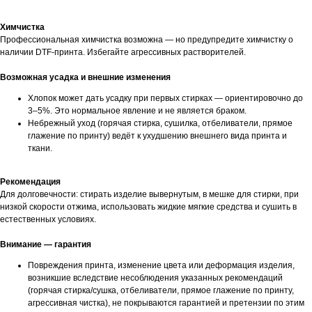
Химчистка
Профессиональная химчистка возможна — но предупредите химчистку о
наличии DTF-принта. Избегайте агрессивных растворителей.
Возможная усадка и внешние изменения
Хлопок может дать усадку при первых стирках — ориентировочно до
3–5%. Это нормальное явление и не является браком.
Небрежный уход (горячая стирка, сушилка, отбеливатели, прямое
глажение по принту) ведёт к ухудшению внешнего вида принта и
ткани.
Рекомендация
Для долговечности: стирать изделие вывернутым, в мешке для стирки, при
низкой скорости отжима, использовать жидкие мягкие средства и сушить в
естественных условиях.
Внимание — гарантия
Повреждения принта, изменение цвета или деформация изделия,
возникшие вследствие несоблюдения указанных рекомендаций
(горячая стирка/сушка, отбеливатели, прямое глажение по принту,
агрессивная чистка), не покрываются гарантией и претензии по этим