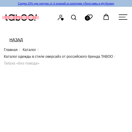
Скидка 10% при покупке от 4 позиций из категории «‎Лонгсливы и футболки»
0
НАЗАД
Главная
/
Каталог
/
Каталог одежды в стиле оверсайз от российского бренда TABOO
/
Табуха «Без повода»