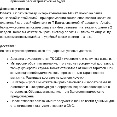
причинам рассматриваться не будут.
Доставка и оплата
Оплата:
Оплатить товар интернет-магазина TABOO можно на сайте
банковской картой онлайн при оформлении заказа либо воспользоваться
платежной системой «Долями» от Т-Банка, системой «Подели» от Альфа-
банка — стоимость покупки спишется 4мя равными платежами с шагом в 2
недели. Также вы можете выбрать систему оплаты «Сплит» от Яндекс, где
есть возможность подобрать удобный срок и размер платежа.
Доставка:
Во всех случаях применяются стандартные условия доставки:
Доставка осуществляется ТК СДЭК курьером или до пункта выдачи.
Мы просим обратить внимание, что у нас нет ускоренной доставки, а
тариф курьерской службы может отличаться от наших тарифов. При
этом всегда необходимо считать верным только тариф нашего
магазина. Разница в доставке не компенсируется.
В Екатеринбурге Вы можете выбрать самовывоз и забрать заказ из
Storeroom (г.Екатеринбург, ул. Свердлова, 58) после оповещения о
готовности. Обращаем внимание, что в Storeroom примерка не
БУДЬТЕ В КУРСЕ НАШИХ
предусмотрена.
НОВИНОК И АКЦИЙ
После отправки заказа клиент получает e-mail со всеми данными для
Подпишитесь на нашу рассылку и
отслеживания и статусом отправки и СМС.
получайте уведомления о наших скидках
и новых поступлениях