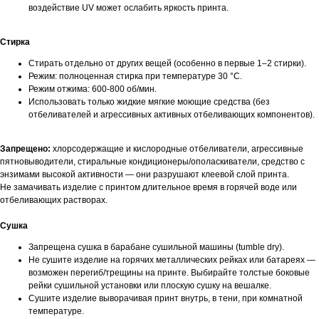
воздействие UV может ослабить яркость принта.
Стирка
Стирать отдельно от других вещей (особенно в первые 1–2 стирки).
Режим: полноценная стирка при температуре 30 °C.
Режим отжима: 600-800 об/мин.
Использовать только жидкие мягкие моющие средства (без
отбеливателей и агрессивных активных отбеливающих компонентов).
Запрещено:
хлорсодержащие и кислородные отбеливатели, агрессивные
пятновыводители, стиральные кондиционеры/ополаскиватели, средство с
энзимами высокой активности — они разрушают клеевой слой принта.
Не замачивать изделие с принтом длительное время в горячей воде или
отбеливающих растворах.
Сушка
Запрещена сушка в барабане сушильной машины (tumble dry).
Не сушите изделие на горячих металлических рейках или батареях —
возможен перегиб/трещины на принте. Выбирайте толстые боковые
рейки сушильной установки или плоскую сушку на вешалке.
Сушите изделие выворачивая принт внутрь, в тени, при комнатной
температуре.