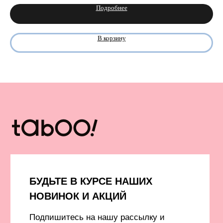
TABOO ФОРМ
Бонусная система
Подробнее
Оверсайз для женщин
Сервис и помощь
Оверсайз для мужчин
Доставка и оплата
Оверсайз для детей
Возврат
В корзину
Рубашки
Уход за изделиями
Костюмы
Подарочные карты
Образы со скидкой
Оплата долями
Штаны и брюки
Шоурумы
Джинсы
Контакты
Футболки
Лонгсливы
Ф
утболки с принтами
Футболки без принта
Бомберы и куртки
Свитеры
Платья и юбки
Платья
Шорты
Пиджаки
Жилеты
Одежда с гусями
Одежда с принтом ковра
Аксессуары
Капсулы и коллекции