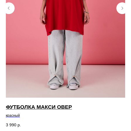
получайте уведомления о наших скидках
и новых поступлениях
Я даю согласие на обработку
персональных данных в
соответствии
с политикой
конфиденциальности
Я даю согласие на получение email-
рассылки
Подписаться
КАТАЛОГ
ПОЛЕЗНАЯ
ФУТБОЛКА МАКСИ ОВЕР
Ф
ИНФОРМАЦИЯ
красный
бе
Все товары
О бренде
TABOO БАЗА
Блог
3 990
р.
7 
TABOO КАПСУЛА
Вакансии