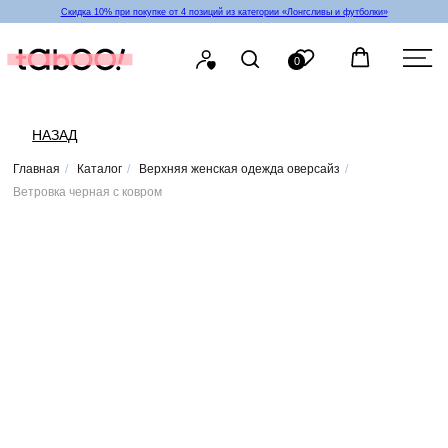
Скидка 10% при покупке от 4 позиций из категории «‎Лонгсливы и футболки»
0
НАЗАД
Главная
/
Каталог
/
Верхняя женская одежда оверсайз
/
Ветровка черная с ковром