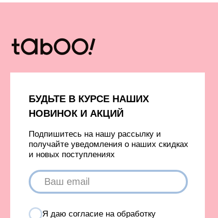
Образы со скидкой
Оплата долями
Штаны и брюки
Шоурумы
Джинсы
Контакты
Футболки
Лонгсливы
Ф
утболки с принтами
Футболки без принта
Бомберы и куртки
Свитеры
Платья и юбки
Платья
Шорты
Пиджаки
Жилеты
Одежда с гусями
Одежда с принтом ковра
Аксессуары
Капсулы и коллекции
Вход в личный кабинет
Новинки
Бестселлеры