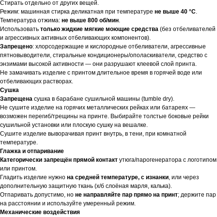
Стирать отдельно от других вещей.
Режим: машинная стирка деликатная при температуре
не выше 40 °C
.
Температура отжима:
не выше 800 об/мин
.
Использовать
только жидкие мягкие моющие средства
(без отбеливателей
и агрессивных активных отбеливающих компонентов).
Запрещено
: хлорсодержащие и кислородные отбеливатели, агрессивные
пятновыводители, стиральные кондиционеры/ополаскиватели, средство с
энзимами высокой активности — они разрушают клеевой слой принта.
Не замачивать изделие с принтом длительное время в горячей воде или
отбеливающих растворах.
Сушка
Запрещена
сушка в барабане сушильной машины (tumble dry).
Не сушите изделие на горячих металлических рейках или батареях —
возможен перегиб/трещины на принте. Выбирайте толстые боковые рейки
сушильной установки или плоскую сушку на вешалке.
Сушите изделие выворачивая принт внутрь, в тени, при комнатной
температуре.
Глажка и отпаривание
Категорически запрещён прямой контакт
утюга/парогенератора с логотипом
или принтом.
Гладить изделие нужно
на средней температуре, с изнанки
, или через
дополнительную защитную ткань (х/б слоёная марля, калька).
Отпаривать допустимо, но
не направляйте пар прямо на принт
; держите пар
на расстоянии и используйте умеренный режим.
Механические воздействия