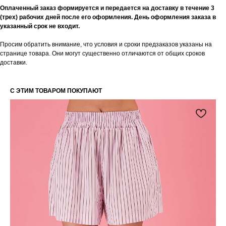
Оплаченный заказ формируется и передается на доставку в течение 3
(трех) рабочих дней после его оформления. День оформления заказа в
БУДЬТЕ В КУРСЕ НАШИХ
указанный срок не входит.
НОВИНОК И АКЦИЙ
Просим обратить внимание, что условия и сроки предзаказов указаны на
Подпишитесь на нашу рассылку и
странице товара. Они могут существенно отличаются от общих сроков
получайте уведомления о наших скидках
и новых поступлениях
доставки.
С ЭТИМ ТОВАРОМ ПОКУПАЮТ
Я даю согласие на обработку
персональных данных в
соответствии
с политикой
конфиденциальности
Я даю согласие на получение email-
рассылки
Подписаться