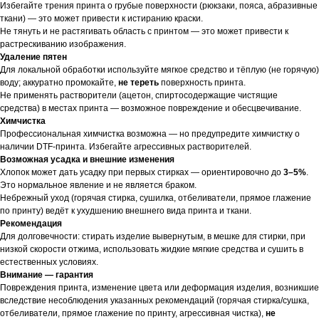
Избегайте трения принта о грубые поверхности (рюкзаки, пояса, абразивные
ткани) — это может привести к истиранию краски.
Не тянуть и не растягивать область с принтом — это может привести к
растрескиванию изображения.
Удаление пятен
Для локальной обработки используйте мягкое средство и тёплую (не горячую)
воду; аккуратно промокайте,
не тереть
поверхность принта.
Не применять растворители (ацетон, спиртосодержащие чистящие
средства) в местах принта — возможное повреждение и обесцвечивание.
Химчистка
Профессиональная химчистка возможна — но предупредите химчистку о
наличии DTF-принта. Избегайте агрессивных растворителей.
Возможная усадка и внешние изменения
Хлопок может дать усадку при первых стирках — ориентировочно до
3–5%
.
Это нормальное явление и не является браком.
Небрежный уход (горячая стирка, сушилка, отбеливатели, прямое глажение
по принту) ведёт к ухудшению внешнего вида принта и ткани.
Рекомендация
Для долговечности: стирать изделие вывернутым, в мешке для стирки, при
низкой скорости отжима, использовать жидкие мягкие средства и сушить в
естественных условиях.
Внимание — гарантия
Повреждения принта, изменение цвета или деформация изделия, возникшие
вследствие несоблюдения указанных рекомендаций (горячая стирка/сушка,
отбеливатели, прямое глажение по принту, агрессивная чистка),
не