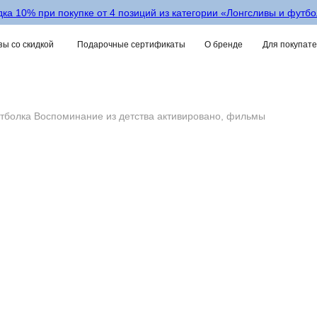
ка 10% при покупке от 4 позиций из категории «‎Лонгсливы и футб
ы со скидкой
Подарочные сертификаты
О бренде
Для покупат
тболка Воспоминание из детства активировано, фильмы