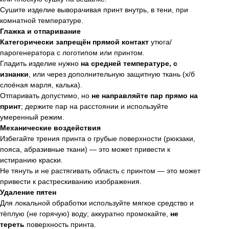
Сушите изделие выворачивая принт внутрь, в тени, при
комнатной температуре.
Глажка и отпаривание
Категорически запрещён прямой контакт
утюга/
парогенератора с логотипом или принтом.
Гладить изделие нужно
на средней температуре, с
изнанки
, или через дополнительную защитную ткань (х/б
слоёная марля, калька).
Отпаривать допустимо, но
не направляйте пар прямо на
принт
; держите пар на расстоянии и используйте
умеренный режим.
Механические воздействия
Избегайте трения принта о грубые поверхности (рюкзаки,
пояса, абразивные ткани) — это может привести к
истиранию краски.
Не тянуть и не растягивать область с принтом — это может
привести к растрескиванию изображения.
Удаление пятен
Для локальной обработки используйте мягкое средство и
тёплую (не горячую) воду; аккуратно промокайте,
не
тереть
поверхность принта.