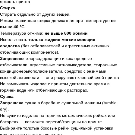
яркость принта.
Стирка
Стирать отдельно от других вещей.
Режим: машинная стирка деликатная при температуре
не
выше 40 °C
.
Температура отжима:
не выше 800 об/мин
.
Использовать
только жидкие мягкие моющие
средства
(без отбеливателей и агрессивных активных
отбеливающих компонентов).
Запрещено
: хлорсодержащие и кислородные
отбеливатели, агрессивные пятновыводители, стиральные
кондиционеры/ополаскиватели, средство с энзимами
высокой активности — они разрушают клеевой слой принта.
Не замачивать изделие с принтом длительное время в
горячей воде или отбеливающих растворах.
Сушка
Запрещена
сушка в барабане сушильной машины (tumble
dry).
Не сушите изделие на горячих металлических рейках или
батареях — возможен перегиб/трещины на принте.
Выбирайте толстые боковые рейки сушильной установки
или плоскую сушку на вешалке.