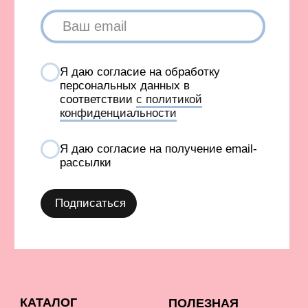
TABOO БАЗА
Блог
TABOO КАПСУЛА
Вакансии
TABOO ФОРМ
Бонусная система
Оверсайз для женщин
Сервис и помощь
Оверсайз для мужчин
Доставка и оплата
Оверсайз для детей
Возврат
Рубашки
Уход за изделиями
Костюмы
Подарочные карты
Образы со скидкой
Оплата долями
Штаны и брюки
Шоурумы
Джинсы
Контакты
Футболки
Лонгсливы
Ф
утболки с принтами
Футболки без принта
Бомберы и куртки
Свитеры
Платья и юбки
Платья
Шорты
Пиджаки
Жилеты
Одежда с гусями
Одежда с принтом ковра
Аксессуары