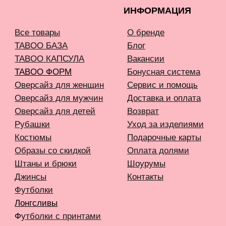
Капсулы и коллекции
Вход в личный кабинет
Новинки
Бестселлеры
TELEGRAM
INFONOTABOOURALS@GMAIL.COM
Политика конфиденциальности
Публичная оферта
©️ 2021-2026 Все права защищены
ИП Окулов Константин Викторович
ИНН 667302875704