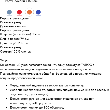
Рост Василины 158 см.
●
●
●
●
Параметры изделия
Состав и уход
Доставка и оплата
Параметры изделия
Ширина (полуобхват): 76 см
Длина перед: 79 см
Длина зад: 86,5 см
Состав и уход
Состав:
100% хлопок
Уход:
Качественный уход помогает сохранить вашу одежду от TABOO в
первоначальном виде и радоваться ее яркими цветами дольше.
Пожалуйста, ознакомьтесь с общей информацией о правилах ухода за
вещью, представленной ниже
Перед стиркой изделие выворачивается наизнанку;
Изделие необходимо стирать в индивидуальном мешке для стирки и
отдельно от других вещей;
Допускается ручная или деликатная машинная стирка при
температуре до 60 градусов.
Допускается отжим до 800 оборотов;