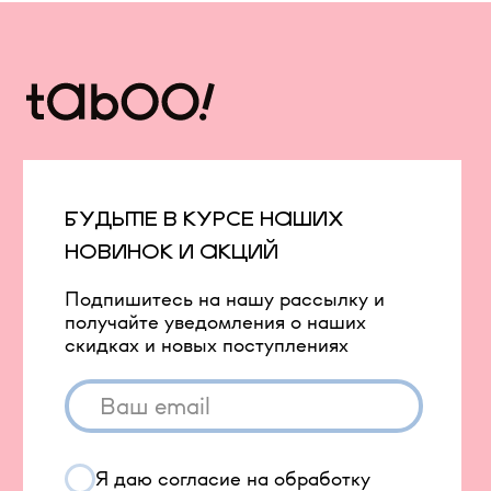
TABOO КАПСУЛА
Вакансии
TABOO ФОРМ
Бонусная система
Оверсайз для женщин
Сервис и помощь
Оверсайз для мужчин
Доставка и оплата
Оверсайз для детей
Возврат
Рубашки
Уход за изделиями
Костюмы
Подарочные карты
Образы со скидкой
Оплата долями
Штаны и брюки
Шоурумы
Джинсы
Контакты
Футболки
Лонгсливы
Ф
утболки с принтами
Футболки без принта
Бомберы и куртки
Свитеры
Платья и юбки
Платья
Шорты
Пиджаки
Жилеты
Одежда с гусями
Одежда с принтом ковра
Аксессуары
Капсулы и коллекции