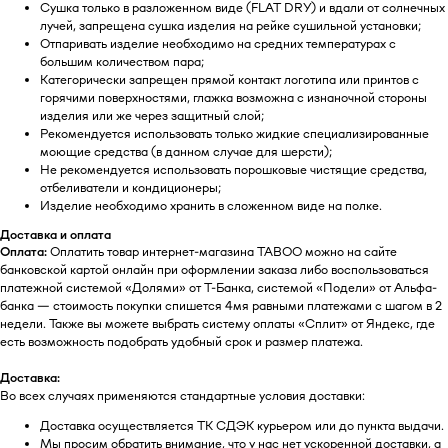
Сушка только в разложенном виде (FLAT DRY) и вдали от солнечных
лучей, запрещена сушка изделия на рейке сушильной установки;
Отпаривать изделие необходимо на средних температурах с
большим количеством пара;
Категорически запрещен прямой контакт логотипа или принтов с
горячими поверхностями, глажка возможна с изнаночной стороны
изделия или же через защитный слой;
Рекомендуется использовать только жидкие специализированные
моющие средства (в данном случае для шерсти);
Не рекомендуется использовать порошковые чистящие средства,
отбеливатели и кондиционеры;
Изделие необходимо хранить в сложенном виде на полке.
Доставка и оплата
Оплата:
Оплатить товар интернет-магазина TABOO можно на сайте
банковской картой онлайн при оформлении заказа либо воспользоваться
платежной системой «Долями» от Т-Банка, системой «Подели» от Альфа-
банка — стоимость покупки спишется 4мя равными платежами с шагом в 2
недели. Также вы можете выбрать систему оплаты «Сплит» от Яндекс, где
есть возможность подобрать удобный срок и размер платежа.
Доставка:
Во всех случаях применяются стандартные условия доставки:
БУДЬТЕ В КУРСЕ НАШИХ
НОВИНОК И АКЦИЙ
Доставка осуществляется ТК СДЭК курьером или до пункта выдачи.
Мы просим обратить внимание, что у нас нет ускоренной доставки, а