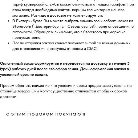
Подпишитесь на нашу рассылку и
тариф курьерской службы может отличаться от наших тарифов. При
получайте уведомления о наших
этом всегда необходимо считать верным только тариф нашего
скидках и новых поступлениях
магазина. Разница в доставке не компенсируется.
В Екатеринбурге Вы можете выбрать самовывоз и забрать заказ из
Storeroom (г.Екатеринбург, ул. Свердлова, 58) после оповещения о
готовности. Обращаем внимание, что в Storeroom примерка не
Я даю согласие на обработку
предусмотрена.
персональных данных в
После отправки заказа клиент получает e-mail со всеми данными
соответствии
с политикой
для отслеживания и статусом отправки и СМС.
конфиденциальности
Я даю согласие на получение
Оплаченный заказ формируется и передается на доставку в течение 3
email-рассылки
(трех) рабочих дней после его оформления. День оформления заказа в
указанный срок не входит.
Подписаться
Просим обратить внимание, что условия и сроки предзаказов указаны на
странице товара. Они могут существенно отличаются от общих сроков
доставки.
КАТАЛОГ
ПОЛЕЗНАЯ
С ЭТИМ ТОВАРОМ ПОКУПАЮТ
ИНФОРМАЦИЯ
Все товары
О бренде
TABOO БАЗА
Блог