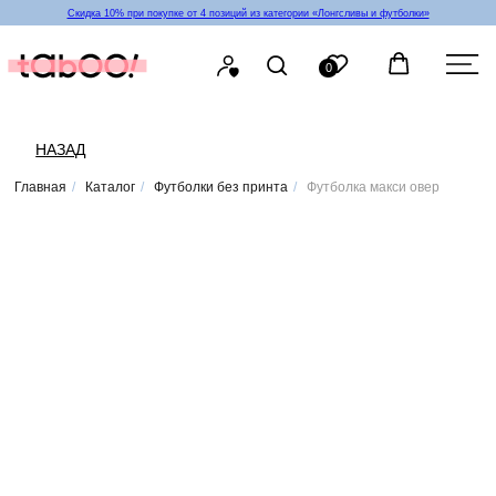
Скидка 10% при покупке от 4 позиций из категории «‎Лонгсливы и футболки»
0
НАЗАД
Главная
/
Каталог
/
Футболки без принта
/
Футболка макси овер