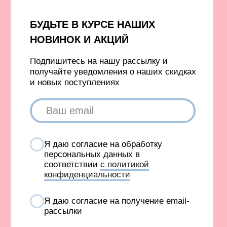
Футболки без принта
Бомберы и куртки
Свитеры
Платья и юбки
Платья
Шорты
Пиджаки
Жилеты
Одежда с гусями
Одежда с принтом ковра
Аксессуары
Капсулы и коллекции
Вход в личный кабинет
Новинки
Бестселлеры
TELEGRAM