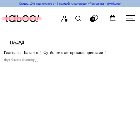
Скидка 10% при покупке от 4 позиций из категории «‎Лонгсливы и футболки»
0
НАЗАД
Главная
/
Каталог
/
Футболки с авторскими принтами
/
Футболка Филворд