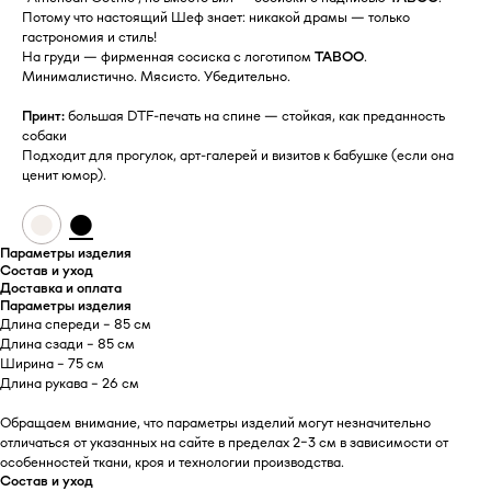
Потому что настоящий Шеф знает: никакой драмы — только
гастрономия и стиль!
На груди — фирменная сосиска с логотипом
TABOO
.
Минималистично. Мясисто. Убедительно.
Принт:
большая DTF-печать на спине — стойкая, как преданность
собаки
Подходит для прогулок, арт-галерей и визитов к бабушке (если она
ценит юмор).
●
●
Параметры изделия
Состав и уход
Доставка и оплата
Параметры изделия
Длина спереди - 85 см
Длина сзади - 85 см
Ширина - 75 см
Длина рукава - 26 см
Обращаем внимание, что параметры изделий могут незначительно
отличаться от указанных на сайте в пределах 2–3 см в зависимости от
особенностей ткани, кроя и технологии производства.
Состав и уход