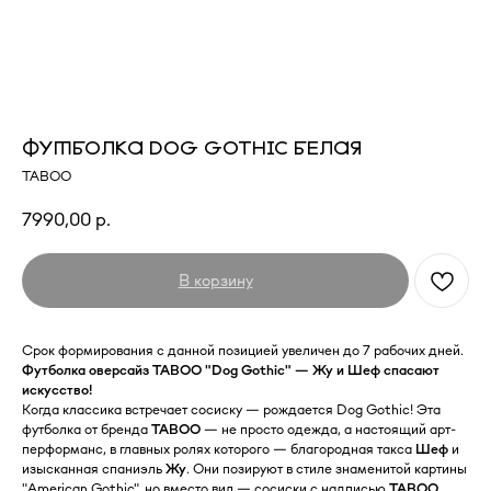
ФУТБОЛКА DOG GOTHIC БЕЛАЯ
TABOO
7990,00
р.
В корзину
Срок формирования с данной позицией увеличен до 7 рабочих дней.
Футболка оверсайз TABOO "Dog Gothic" — Жу и Шеф спасают
искусство!
Когда классика встречает сосиску — рождается Dog Gothic! Эта
футболка от бренда
TABOO
— не просто одежда, а настоящий арт-
перформанс, в главных ролях которого — благородная такса
Шеф
и
изысканная спаниэль
Жу
. Они позируют в стиле знаменитой картины
"American Gothic", но вместо вил — сосиски с надписью
TABOO
.