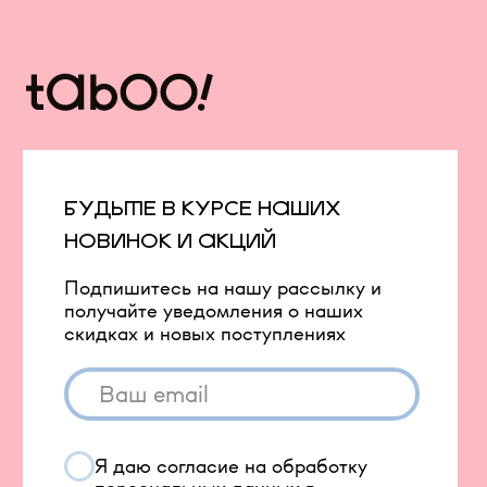
Свитеры
Платья и юбки
Платья
Шорты
Пиджаки
Жилеты
Одежда с гусями
Одежда с принтом ковра
Аксессуары
Капсулы и коллекции
Вход в личный кабинет
Новинки
Бестселлеры
TELEGRAM