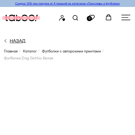
Скидка 10% при покупке от 4 позиций из категории «‎Лонгсливы и футболки»
0
НАЗАД
Главная
Каталог
Футболки с авторскими принтами
/
/
/
Футболка Dog Gothic белая