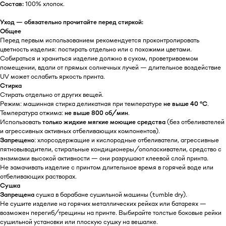
Состав:
100% хлопок.
Уход — обязательно прочитайте перед стиркой:
Общее
Перед первым использованием рекомендуется проконтролировать
цветность изделия: постирать отдельно или с похожими цветами.
Собираться и храниться изделие должно в сухом, проветриваемом
помещении, вдали от прямых солнечных лучей — длительное воздействие
UV может ослабить яркость принта.
Стирка
Стирать отдельно от других вещей.
Режим: машинная стирка деликатная при температуре
не выше 40 °C
.
Температура отжима:
не выше 800 об/мин
.
Использовать
только жидкие мягкие моющие средства
(без отбеливателей
и агрессивных активных отбеливающих компонентов).
Запрещено
: хлорсодержащие и кислородные отбеливатели, агрессивные
пятновыводители, стиральные кондиционеры/ополаскиватели, средство с
энзимами высокой активности — они разрушают клеевой слой принта.
Не замачивать изделие с принтом длительное время в горячей воде или
отбеливающих растворах.
Сушка
Запрещена
сушка в барабане сушильной машины (tumble dry).
Не сушите изделие на горячих металлических рейках или батареях —
возможен перегиб/трещины на принте. Выбирайте толстые боковые рейки
сушильной установки или плоскую сушку на вешалке.