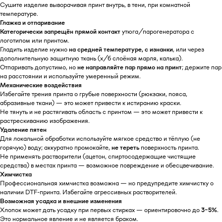
Сушите изделие выворачивая принт внутрь, в тени, при комнатной
температуре.
Глажка и отпаривание
Категорически запрещён прямой контакт
утюга/парогенератора с
логотипом или принтом.
Гладить изделие нужно
на средней температуре, с изнанки
, или через
дополнительную защитную ткань (х/б слоёная марля, калька).
Отпаривать допустимо, но
не направляйте пар прямо на принт
; держите пар
на расстоянии и используйте умеренный режим.
Механические воздействия
Избегайте трения принта о грубые поверхности (рюкзаки, пояса,
абразивные ткани) — это может привести к истиранию краски.
Не тянуть и не растягивать область с принтом — это может привести к
растрескиванию изображения.
Удаление пятен
Для локальной обработки используйте мягкое средство и тёплую (не
горячую) воду; аккуратно промокайте,
не тереть
поверхность принта.
Не применять растворители (ацетон, спиртосодержащие чистящие
средства) в местах принта — возможное повреждение и обесцвечивание.
Химчистка
Профессиональная химчистка возможна — но предупредите химчистку о
наличии DTF-принта. Избегайте агрессивных растворителей.
Возможная усадка и внешние изменения
Хлопок может дать усадку при первых стирках — ориентировочно до
3–5%
.
Это нормальное явление и не является браком.