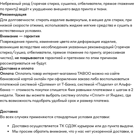
Небрежный уход (горячая стирка, сушилка, отбеливатели, прямое глажение
по принту) ведёт к ухудшению внешнего вида принта и ткани.
Рекомендация
Для долговечности: стирать изделие вывернутым, в мешке для стирки, при
низкой скорости отжима, использовать жидкие мягкие средства и сушить в
естественных условиях.
Внимание — гарантия
БУДЬТЕ В КУРСЕ НАШИХ
Повреждения принта, изменение цвета или деформация изделия,
возникшие вследствие несоблюдения указанных рекомендаций (горячая
НОВИНОК И АКЦИЙ
стирка/сушка, отбеливатели, прямое глажение по принту, агрессивная
Подпишитесь на нашу рассылку и
чистка),
не покрываются
гарантией и претензии по этим причинам
получайте уведомления о наших
рассматриваться не будут.
скидках и новых поступлениях
Доставка и оплата
Оплата:
Оплатить товар интернет-магазина TABOO можно на сайте
банковской картой онлайн при оформлении заказа либо воспользоваться
платежной системой «Долями» от Т-Банка, системой «Подели» от Альфа-
банка — стоимость покупки спишется 4мя равными платежами с шагом в 2
Я даю согласие на обработку
недели. Также вы можете выбрать систему оплаты «Сплит» от Яндекс, где
персональных данных в
есть возможность подобрать удобный срок и размер платежа.
соответствии
с политикой
конфиденциальности
Доставка:
Я даю согласие на получение
Во всех случаях применяются стандартные условия доставки:
email-рассылки
Доставка осуществляется ТК СДЭК курьером или до пункта выдачи.
Мы просим обратить внимание, что у нас нет ускоренной доставки, а
Подписаться