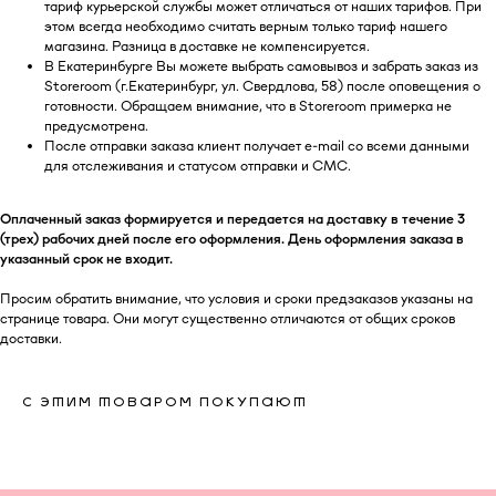
тариф курьерской службы может отличаться от наших тарифов. При
этом всегда необходимо считать верным только тариф нашего
магазина. Разница в доставке не компенсируется.
В Екатеринбурге Вы можете выбрать самовывоз и забрать заказ из
Storeroom (г.Екатеринбург, ул. Свердлова, 58) после оповещения о
готовности. Обращаем внимание, что в Storeroom примерка не
КАТАЛОГ
ПОЛЕЗНАЯ
предусмотрена.
ИНФОРМАЦИЯ
После отправки заказа клиент получает e-mail со всеми данными
для отслеживания и статусом отправки и СМС.
Все товары
О бренде
TABOO БАЗА
Блог
TABOO КАПСУЛА
Вакансии
Оплаченный заказ формируется и передается на доставку в течение 3
TABOO ФОРМ
Бонусная система
(трех) рабочих дней после его оформления. День оформления заказа в
Оверсайз для женщин
Сервис и помощь
указанный срок не входит.
Оверсайз для мужчин
Доставка и оплата
Оверсайз для детей
Возврат
Просим обратить внимание, что условия и сроки предзаказов указаны на
Рубашки
Уход за изделиями
странице товара. Они могут существенно отличаются от общих сроков
Костюмы
Подарочные карты
доставки.
Образы со скидкой
Оплата долями
Штаны и брюки
Шоурумы
Джинсы
Контакты
С ЭТИМ ТОВАРОМ ПОКУПАЮТ
Футболки
Лонгсливы
Ф
утболки с принтами
Футболки без принта
Бомберы и куртки