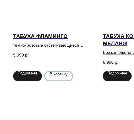
ТАБУХА ФЛАМИНГО
ТАБУХА КО
МЕЛАНЖ
темно-розовые отстегивающиеся
перья
Без капюшона с
9 990
р.
6 990
р.
Подробнее
Подробнее
В корзину