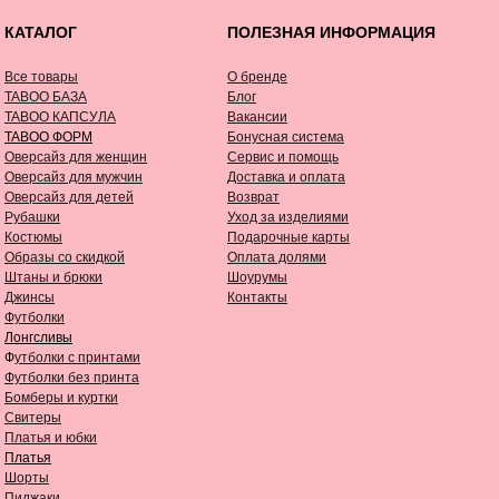
КАТАЛОГ
ПОЛЕЗНАЯ ИНФОРМАЦИЯ
Все товары
О бренде
TABOO БАЗА
Блог
TABOO КАПСУЛА
Вакансии
TABOO ФОРМ
Бонусная система
Оверсайз для женщин
Сервис и помощь
Оверсайз для мужчин
Доставка и оплата
Оверсайз для детей
Возврат
Рубашки
Уход за изделиями
Костюмы
Подарочные карты
Образы со скидкой
Оплата долями
Штаны и брюки
Шоурумы
Джинсы
Контакты
Футболки
Лонгсливы
Ф
утболки с принтами
Футболки без принта
Бомберы и куртки
Свитеры
Платья и юбки
Платья
Шорты
Пиджаки