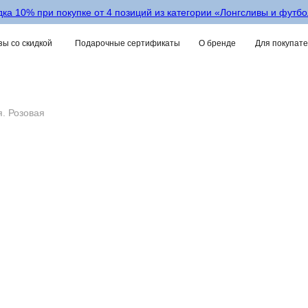
ка 10% при покупке от 4 позиций из категории «‎Лонгсливы и футб
ы со скидкой
Подарочные сертификаты
О бренде
Для покупат
. Розовая