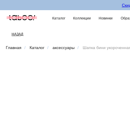
Скид
Каталог
Коллекции
Новинки
Образ
НАЗАД
Главная
/
Каталог
/
аксессуары
/
Шапка бини укороченная