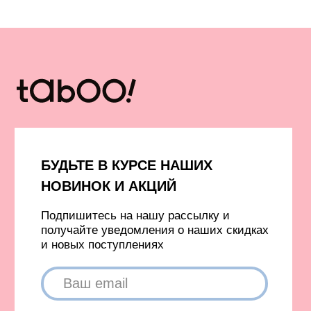
Футболки без принта
Бомберы и куртки
Свитеры
Платья и юбки
Платья
Шорты
Пиджаки
Жилеты
Одежда с гусями
Одежда с принтом ковра
Аксессуары
Капсулы и коллекции
Вход в личный кабинет
Новинки
Бестселлеры
TELEGRAM