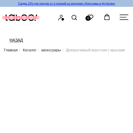
Скидка 10% при покупке от 4 позиций из категории «‎Лонгсливы и футболки»
0
НАЗАД
Главная
/
Каталог
/
аксессуары
/
Декоративный воротник с крысами