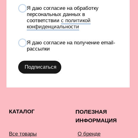
INFONOTABOOURALS@GMAIL.COM
Политика конфиденциальности
Публичная оферта
©️ 2021-2026 Все права защищены
ИП Окулов Константин Викторович
ИНН 667302875704
КОМПАНИЯ META, КОТОРОЙ ПРИНАДЛЕЖАТ FACEBOOK
И INSTAGRAM, ПРИЗНАНА ЭКСТРЕМИСТСКОЙ И
ЗАПРЕЩЕНА В РОССИИ
СОЗДАНИЕ САЙТА AN
Карта сайта