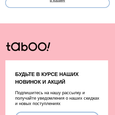
В корзину
Лонгсливы
Ф
утболки с принтами
Футболки без принта
Бомберы и куртки
Свитеры
Платья и юбки
Платья
Шорты
Пиджаки
Жилеты
Одежда с гусями
Одежда с принтом ковра
Аксессуары
Капсулы и коллекции
Вход в личный кабинет
Новинки
Бестселлеры
TELEGRAM