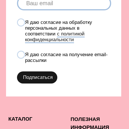
INFONOTABOOURALS@GMAIL.COM
Политика конфиденциальности
Публичная оферта
©️ 2021-2026 Все права защищены
ИП Окулов Константин Викторович
ИНН 667302875704
КОМПАНИЯ META, КОТОРОЙ ПРИНАДЛЕЖАТ FACEBOOK
И INSTAGRAM, ПРИЗНАНА ЭКСТРЕМИСТСКОЙ И
ЗАПРЕЩЕНА В РОССИИ
СОЗДАНИЕ САЙТА AN
Карта сайта