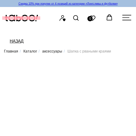
Скидка 10% при покупке от 4 позиций из категории «‎Лонгсливы и футболки»
0
НАЗАД
Главная
/
Каталог
/
аксессуары
/
Шапка с рваными краями