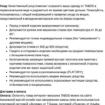
Уход:
Качественный уход помогает сохранить вашу одежду от TABOO в
первоначальном виде и радоваться ее яркими цветами дольше. Пожалуйста,
познакомьтесь с общей информацией о правилах ухода за вещью,
представленной в вкладном материале или на бирках изделия.
Перед стиркой изделие выворачивается наизнанку;
Допускается ручная или машинная стирка при температура от 30 до
60°;
Рекомендуется только индивидуальная стирка (без “смешивания” с
другими вещами);
Допускается отжим от 600 до 800 оборотов;
Гладить и отпаривать изделие необходимо на средних температурах
с большим количеством пара;
Категорически запрещен прямой контакт логотипа или принтов с
горячими поверхностями, глажка возможна с изнаночной стороны
изделия или же через защитный слой;
Рекомендуется сушка в разложенном виде (FLAT DRY);
Рекомендуется использовать жидкие моющие средства;
Не рекомендуется использовать порошковые чистящие средства,
отбеливатели и кондиционеры.
Доставка и оплата
Оплата:
Оплатить товар интернет-магазина TABOO можно на сайте
банковской картой онлайн при оформлении заказа либо воспользоваться
платежной системой «Долями» от Т-Банка, системой «Подели» от Альфа-